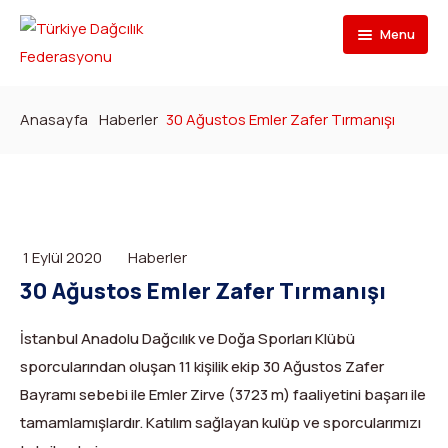
Menu
Federasyon
Anasayfa
Haberler
30 Ağustos Emler Zafer Tırmanışı
Branşlar
İletişim
Kulüpler
Tarihçe
Dağcılık
Bilgi Bankası
Bakan
Spor Tırmanış
Kulüp Listesi
1 Eylül 2020
Haberler
Başvur
Başkan
Para Tırmanış
Haber Yayınlama Prosedürü
Faaliyet Programı
30 Ağustos Emler Zafer Tırmanışı
DYS Şifre
Yönetim Kurulu
Dağ Kayağı
Kulüp Eğitim Başvuruları ve Uygulama Adımları
Formlar
Görevli Başvurusu
İstanbul Anadolu Dağcılık ve Doğa Sporları Klübü
sporcularından oluşan 11 kişilik ekip 30 Ağustos Zafer
İdari Personel
Buz Tırmanışı
İlanlar
TDF Yayın/Kitap Başvurusu
DYS İlk Giriş ve Şifre (Kulüp)
Turkish
▼
Bayramı sebebi ile Emler Zirve (3723 m) faaliyetini başarı ile
İl Temsilcileri
Kanyoning
Türkiye ‘nin Dağları
Kimlik Başvurusu
DYS İlk Giriş ve Şifre (Sporcu, Antrenör, Hakem vb.)
tamamlamışlardır. Katılım sağlayan kulüp ve sporcularımızı