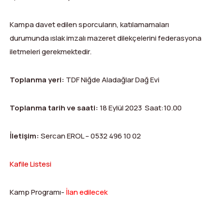
Dağ Evi
Yüksek Dağ Koşusu
Tırmanış Raporları
DYS Şifre Başvuru Formu (Sadece Kulüp Yetkilileri)
Kampa davet edilen sporcuların, katılamamaları
Kurullar
Anti-Doping
durumunda ıslak imzalı mazeret dilekçelerini federasyona
Federasyon Logosu
Mevzuat
iletmeleri gerekmektedir.
Harç ve Katılım Payları
Toplanma yeri:
TDF Niğde Aladağlar Dağ Evi
Yayınlar
Toplanma tarih ve saati:
18 Eylül 2023 Saat:10.00
Rotalar
İletişim:
Sercan EROL – 0532 496 10 02
Arşivler
Video
Kafile Listesi
2007-2016 Yılı Arşivleri
Kamp Programı-
İlan edilecek