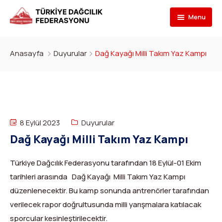
Menu
Federasyon
Anasayfa
Duyurular
Dağ Kayağı Milli Takım Yaz Kampı
Branşlar
İletişim
Kulüpler
Tarihçe
Dağcılık
Bilgi Bankası
Bakan
Spor Tırmanış
Kulüp Listesi
8 Eylül 2023
Duyurular
Başvur
Başkan
Para Tırmanış
Haber Yayınlama Prosedürü
Faaliyet Programı
Dağ Kayağı Milli Takım Yaz Kampı
DYS Şifre
Yönetim Kurulu
Dağ Kayağı
Kulüp Eğitim Başvuruları ve Uygulama Adımları
Formlar
Görevli Başvurusu
Türkiye Dağcılık Federasyonu tarafından 18 Eylül-01 Ekim
tarihleri arasında Dağ Kayağı Milli Takım Yaz Kampı
İdari Personel
Buz Tırmanışı
İlanlar
TDF Yayın/Kitap Başvurusu
DYS İlk Giriş ve Şifre (Kulüp)
Turkish
▼
düzenlenecektir. Bu kamp sonunda antrenörler tarafından
İl Temsilcileri
Kanyoning
Türkiye ‘nin Dağları
Kimlik Başvurusu
DYS İlk Giriş ve Şifre (Sporcu, Antrenör, Hakem vb.)
verilecek rapor doğrultusunda milli yarışmalara katılacak
sporcular kesinleştirilecektir.