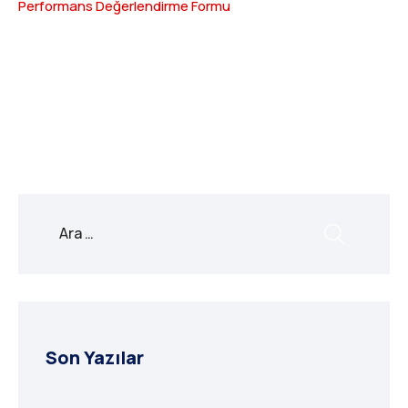
Performans Değerlendirme Formu
X
Facebook
WhatsApp
LinkedIn
Print
Copy
Link
Son Yazılar