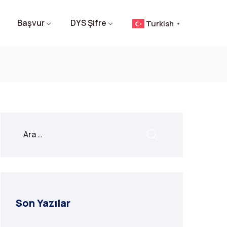
Başvur
DYS Şifre
Turkish
▼
Son Yazılar