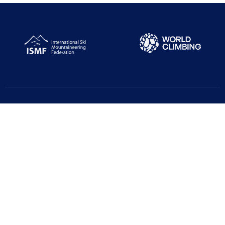
Türkiye Dağcılık Federasyonu resmi web sayfasıdır. Haber ve
Duyurular için takipte kalın!
Beştepe Mah. Zübeyde Hanım Cd. AZAFLI PLAZA No:56/12
06560 Yenimahalle/ANKARA