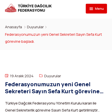
Menu
Federasyon
Anasayfa
Duyurular
Branşlar
İletişim
Federasyonumuzun yeni Genel Sekreteri Sayın Sefa Kurt
görevine başladı.
Kulüpler
Tarihçe
Dağcılık
Bilgi Bankası
Bakan
Spor Tırmanış
Kulüp Listesi
Başvur
Başkan
Para Tırmanış
Haber Yayınlama Prosedürü
Faaliyet Programı
19 Aralık 2024
Duyurular
DYS Şifre
Yönetim Kurulu
Dağ Kayağı
Kulüp Eğitim Başvuruları ve Uygulama Adımları
Formlar
Görevli Başvurusu
Federasyonumuzun yeni Genel
Sekreteri Sayın Sefa Kurt görevine
İdari Personel
Buz Tırmanışı
İlanlar
TDF Yayın/Kitap Başvurusu
DYS İlk Giriş ve Şifre (Kulüp)
Turkish
▼
başladı.
İl Temsilcileri
Kanyoning
Türkiye ‘nin Dağları
Kimlik Başvurusu
DYS İlk Giriş ve Şifre (Sporcu, Antrenör, Hakem vb.)
Türkiye Dağcılık Federasyonu Yönetim Kurulu kararı ile
Genel Sekreterlik görevine Sayın Sefa Kurt getirilmiştir..