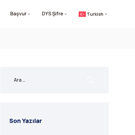
Başvur
DYS Şifre
Turkish
▼
Son Yazılar