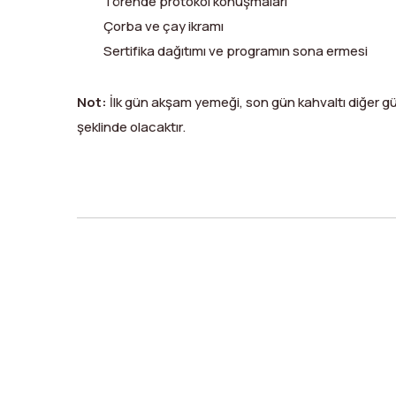
Törende protokol konuşmaları
Çorba ve çay ikramı
Sertifika dağıtımı ve programın sona ermesi
Not:
İlk gün akşam yemeği, son gün kahvaltı diğer g
şeklinde olacaktır.
X
Facebook
WhatsApp
LinkedIn
Print
Copy
Link