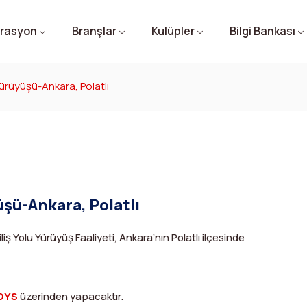
rasyon
Branşlar
Kulüpler
Bilgi Bankası
Yürüyüşü-Ankara, Polatlı
üşü-Ankara, Polatlı
liş Yolu Yürüyüş Faaliyeti, Ankara’nın Polatlı ilçesinde
DYS
üzerinden yapacaktır.