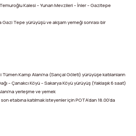
– Temuroğlu Kalesi – Yunan Mevzileri – İnler – Gazitepe
 Gazi Tepe yürüyüşü ve akşam yemeği sonrası bir
ci Tümen Kamp Alanı’na (Sarıçal Göleti) yürüyüşe katılanların
z Dağı – Çanakcı Köyü – Sakarya Köyü yürüyüş (Yaklaşık 6 saat)
lanı’na yerleşme ve yemek
on etabına katılmak isteyenler için POTA’dan 18.00’da