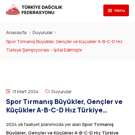
Menu
Federasyon
Anasayfa
Duyurular
Branşlar
İletişim
Spor Tırmanış Büyükler, Gençler ve Küçükler A-B-C-D Hız
Türkiye Şampiyonası – İptal Edilmiştir
Kulüpler
Tarihçe
Dağcılık
Bilgi Bankası
Bakan
Spor Tırmanış
Kulüp Listesi
Başvur
Başkan
Para Tırmanış
Haber Yayınlama Prosedürü
Faaliyet Programı
13 Mart 2024
Duyurular
DYS Şifre
Yönetim Kurulu
Dağ Kayağı
Kulüp Eğitim Başvuruları ve Uygulama Adımları
Formlar
Görevli Başvurusu
Spor Tırmanış Büyükler, Gençler ve
Küçükler A-B-C-D Hız Türkiye
İdari Personel
Buz Tırmanışı
İlanlar
TDF Yayın/Kitap Başvurusu
DYS İlk Giriş ve Şifre (Kulüp)
Turkish
▼
Şampiyonası – İptal Edilmiştir
İl Temsilcileri
Kanyoning
Türkiye ‘nin Dağları
Kimlik Başvurusu
DYS İlk Giriş ve Şifre (Sporcu, Antrenör, Hakem vb.)
2024 yılı faaliyet planımızda yer alan
Spor Tırmanış
Büyükler, Gençler ve Küçükler A-B-C-D Hız Türkiye