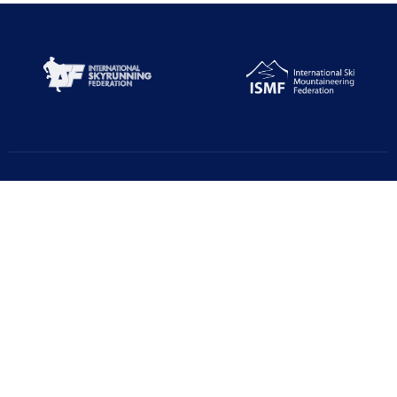
Türkiye Dağcılık Federasyonu resmi web sayfasıdır. Haber ve
Duyurular için takipte kalın!
Beştepe Mah. Zübeyde Hanım Cd. AZAFLI PLAZA No:56/12
06560 Yenimahalle/ANKARA