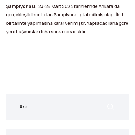
Dağ Evi
Yüksek Dağ Koşusu
Tırmanış Raporları
DYS Şifre Başvuru Formu (Sadece Kulüp Yetkilileri)
Şampiyonası
, 23-24 Mart 2024 tarihlerinde Ankara da
gerçekleştirilecek olan Şampiyona İptal edilmiş olup. İleri
Kurullar
Anti-Doping
bir tarihte yapılmasına karar verilmiştir. Yapılacak ilana göre
Federasyon Logosu
Mevzuat
yeni başvurular daha sonra alınacaktır.
Harç ve Katılım Payları
X
Facebook
WhatsApp
LinkedIn
Print
Copy
Link
Yayınlar
Rotalar
Arşivler
Video
2007-2016 Yılı Arşivleri