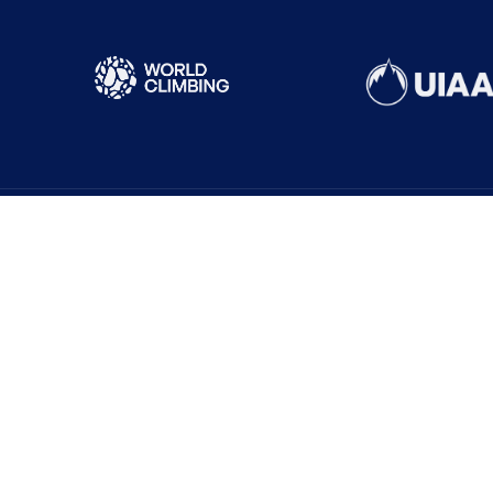
Sık Ziyaret Edilenler
Yönetim Kurulu
Sistemi
İl Temsilcileri
Güncel Haberler
isi
Harç ve Katılım Payları