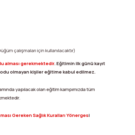
üm çalışmaları için kullanılacaktır)
u alması gerekmektedir
. Eğitimin ilk günü kayıt
odu olmayan kişiler eğitime kabul edilmez.
psamında yapılacak olan eğitim kampımızda tüm
ekmektedir.
ası Gereken Sağlık Kuralları Yönerges
i