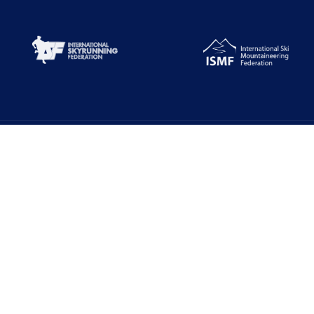
Alt Menüler
E-Zirve
Türkiye Dağcılık Federasyonu resmi web
Dağcılık Yönetim 
sayfasıdır. Haber ve Duyurular için takipte
kalın!
7000+ Veritabanı
TDF E-Posta Serv