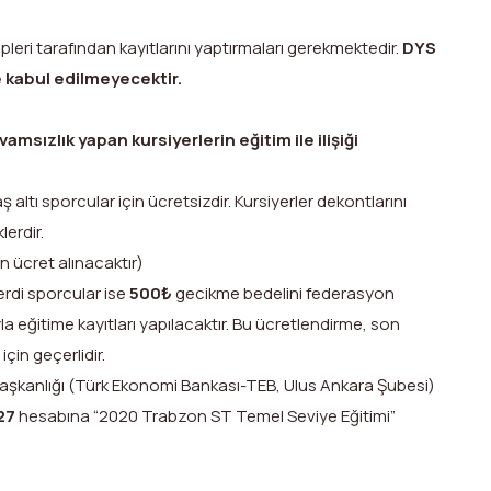
leri tarafından kayıtlarını yaptırmaları gerekmektedir.
DYS
 kabul edilmeyecektir.
amsızlık yapan kursiyerlerin eğitim ile ilişiği
 altı sporcular için ücretsizdir. Kursiyerler dekontlarını
lerdir.
n ücret alınacaktır)
erdi sporcular ise
500₺
gecikme bedelini federasyon
yla eğitime kayıtları yapılacaktır. Bu ücretlendirme, son
çin geçerlidir.
aşkanlığı (Türk Ekonomi Bankası-TEB, Ulus Ankara Şubesi)
27
hesabına “2020 Trabzon ST Temel Seviye Eğitimi”