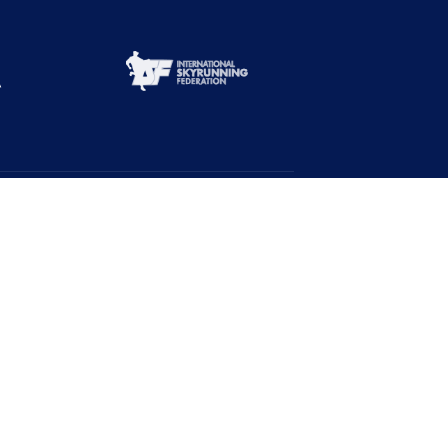
Abone Ol!
Duyurulardan haberdar ol!
Ad
Soyad