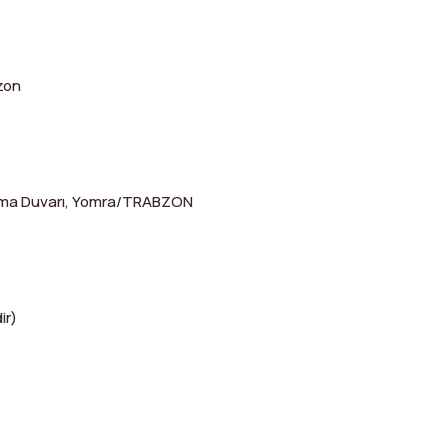
zon
nma Duvarı, Yomra/TRABZON
ir)