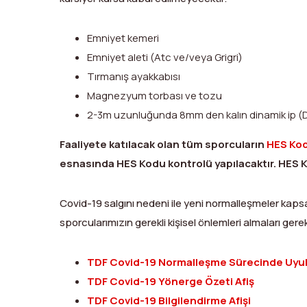
Emniyet kemeri
Emniyet aleti (Atc ve/veya Grigri)
Tırmanış ayakkabısı
Magnezyum torbası ve tozu
2-3m uzunluğunda 8mm den kalın dinamik ip (Düğ
Faaliyete katılacak olan tüm sporcuların
HES Kod
esnasında HES Kodu kontrolü yapılacaktır. HES K
Covid-19 salgını nedeni ile yeni normalleşmeler ka
sporcularımızın gerekli kişisel önlemleri almaları ger
TDF Covid-19 Normalleşme Sürecinde Uyulm
TDF Covid-19 Yönerge Özeti Afiş
TDF Covid-19 Bilgilendirme Afişi