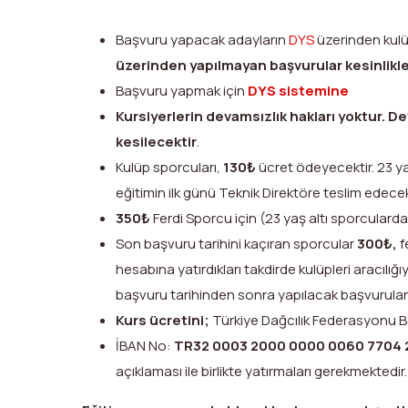
Başvuru yapacak adayların
DYS
üzerinden kulüp
üzerinden yapılmayan başvurular kesinlikle
Başvuru yapmak için
DYS sistemine
Kursiyerlerin devamsızlık hakları yoktur. Dev
kesilecektir
.
Kulüp sporcuları,
130₺
ücret ödeyecektir. 23 yaş
eğitimin ilk günü Teknik Direktöre teslim edecek
350₺
Ferdi Sporcu için (23 yaş altı sporcularda
Son başvuru tarihini kaçıran sporcular
300₺,
f
hesabına yatırdıkları takdirde kulüpleri aracılığı
başvuru tarihinden sonra yapılacak başvurular i
Kurs ücretini;
Türkiye Dağcılık Federasyonu B
İBAN No:
TR32 0003 2000 0000 0060 7704 
açıklaması ile birlikte yatırmaları gerekmektedir.