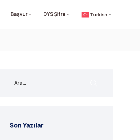
Başvur
DYS Şifre
Turkish
▼
Son Yazılar