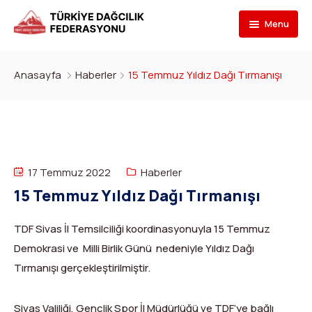
Menu
Federasyon
Anasayfa
Haberler
15 Temmuz Yıldız Dağı Tırmanışı
Branşlar
İletişim
Kulüpler
Tarihçe
Dağcılık
Bilgi Bankası
Bakan
Spor Tırmanış
Kulüp Listesi
17 Temmuz 2022
Haberler
Başvur
Başkan
Para Tırmanış
Haber Yayınlama Prosedürü
Faaliyet Programı
15 Temmuz Yıldız Dağı Tırmanışı
DYS Şifre
Yönetim Kurulu
Dağ Kayağı
Kulüp Eğitim Başvuruları ve Uygulama Adımları
Formlar
Görevli Başvurusu
TDF Sivas İl Temsilciliği koordinasyonuyla 15 Temmuz
Demokrasi ve Milli Birlik Günü nedeniyle Yıldız Dağı
İdari Personel
Buz Tırmanışı
İlanlar
TDF Yayın/Kitap Başvurusu
DYS İlk Giriş ve Şifre (Kulüp)
Turkish
▼
Tırmanışı gerçekleştirilmiştir.
İl Temsilcileri
Kanyoning
Türkiye ‘nin Dağları
Kimlik Başvurusu
DYS İlk Giriş ve Şifre (Sporcu, Antrenör, Hakem vb.)
Sivas Valiliği, Gençlik Spor İl Müdürlüğü ve TDF’ye bağlı