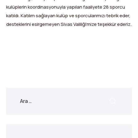
Dağ Evi
Yüksek Dağ Koşusu
Tırmanış Raporları
DYS Şifre Başvuru Formu (Sadece Kulüp Yetkilileri)
kulüplerin koordinasyonuyla yapılan faaliyete 28 sporcu
katıldı. Katılım sağlayan kulüp ve sporcularımızı tebrik eder,
Kurullar
Anti-Doping
desteklerini esirgemeyen Sivas Valiliği’mize teşekkür ederiz.
Federasyon Logosu
Mevzuat
X
Facebook
WhatsApp
LinkedIn
Print
Copy
Harç ve Katılım Payları
Link
Yayınlar
Rotalar
Arşivler
Video
2007-2016 Yılı Arşivleri