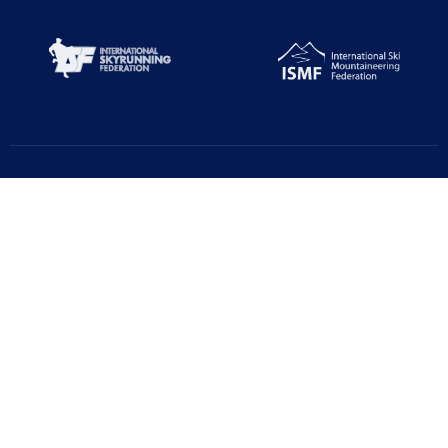
Türkiye Dağcılık Federasyonu resmi web sayfasıdır. Haber ve
Duyurular için takipte kalın!
Beştepe Mah. Zübeyde Hanım Cd. AZAFLI PLAZA No:56/12
06560 Yenimahalle/ANKARA
+90 312 311 91 20