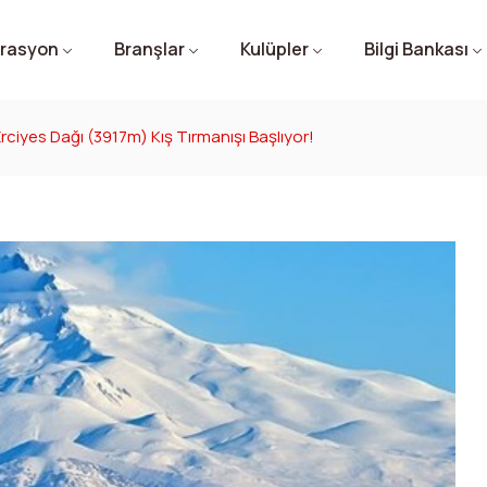
rasyon
Branşlar
Kulüpler
Bilgi Bankası
Erciyes Dağı (3917m) Kış Tırmanışı Başlıyor!