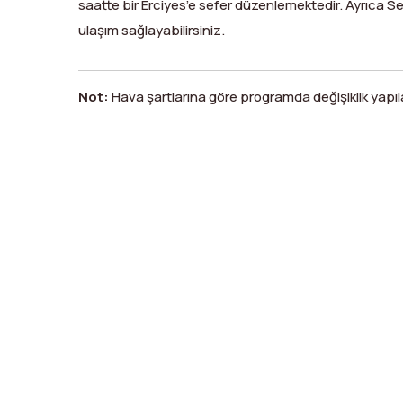
saatte bir Erciyes’e sefer düzenlemektedir. Ayrıca S
ulaşım sağlayabilirsiniz.
Not:
Hava şartlarına göre programda değişiklik yapılab
X
Facebook
WhatsApp
LinkedIn
Print
Copy
Link