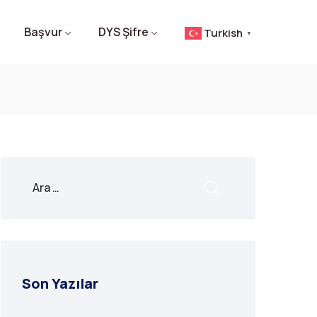
Başvur
DYS Şifre
Turkish
▼
Son Yazılar