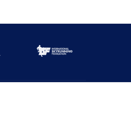
Abone Ol!
Duyurulardan haberdar ol!