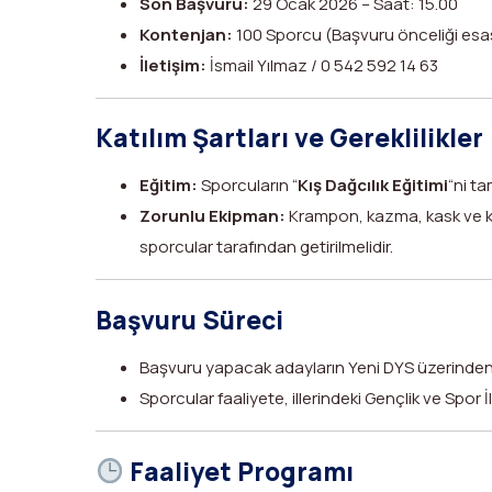
Son Başvuru:
29 Ocak 2026 – Saat: 15.00
Kontenjan:
100 Sporcu (Başvuru önceliği esas 
İletişim:
İsmail Yılmaz / 0 542 592 14 63
Katılım Şartları ve Gereklilikler
Eğitim:
Sporcuların “
Kış Dağcılık Eğitimi
“ni t
Zorunlu Ekipman:
Krampon, kazma, kask ve kı
sporcular tarafından getirilmelidir.
Başvuru Süreci
Başvuru yapacak adayların Yeni DYS üzerinden ku
Sporcular faaliyete, illerindeki Gençlik ve Spor İl
Faaliyet Programı