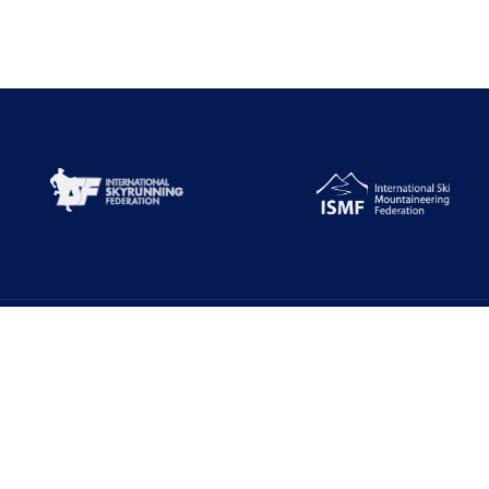
Alt Menüler
E-Zirve
Türkiye Dağcılık Federasyonu resmi web