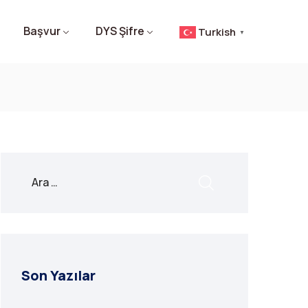
Başvur
DYS Şifre
Turkish
▼
Son Yazılar