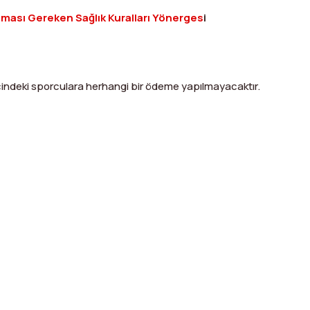
ası Gereken Sağlık Kuralları Yönerges
i
cindeki sporculara herhangi bir ödeme yapılmayacaktır.