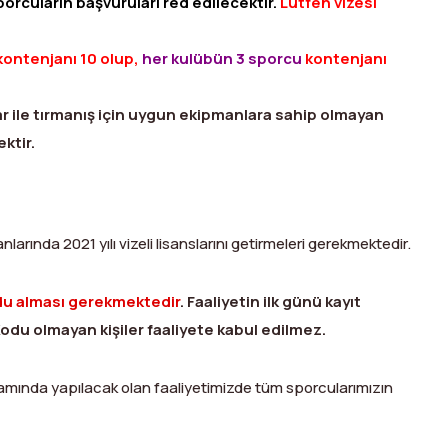
orcuların başvuruları red edilecektir.
Lütfen vizesi
kontenjanı 10 olup,
her kulübün 3 sporcu
kontenjanı
lar ile tırmanış için uygun ekipmanlara sahip olmayan
ktir.
larında 2021 yılı vizeli lisanslarını getirmeleri gerekmektedir.
u alması gerekmektedir
. Faaliyetin ilk günü kayıt
odu olmayan kişiler faaliyete kabul edilmez.
samında yapılacak olan faaliyetimizde tüm sporcularımızın