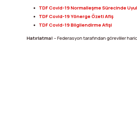
TDF Covid-19 Normalleşme Sürecinde Uyulm
TDF Covid-19 Yönerge Özeti Afiş
TDF Covid-19 Bilgilendirme Afişi
Hatırlatma!
– Federasyon tarafından görevliler hari
X
Facebook
WhatsApp
LinkedIn
Print
Copy
Link