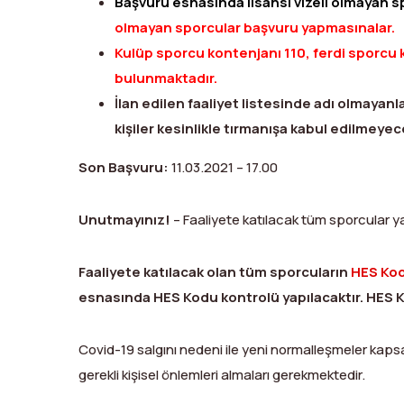
Başvuru esnasında lisansı vizeli olmayan sp
olmayan sporcular başvuru yapmasınalar.
Kulüp sporcu kontenjanı 110, ferdi sporcu 
bulunmaktadır.
İlan edilen faaliyet listesinde adı olmayan
kişiler kesinlikle tırmanışa kabul edilmeyece
Son Başvuru
:
11.03.2021 – 17.00
Unutmayınız!
– Faaliyete katılacak tüm sporcular yan
Faaliyete katılacak olan tüm sporcuların
HES Kod
esnasında HES Kodu kontrolü yapılacaktır. HES K
Covid-19 salgını nedeni ile yeni normalleşmeler kap
gerekli kişisel önlemleri almaları gerekmektedir.