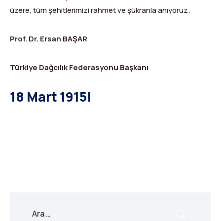
Dağ Evi
Yüksek Dağ Koşusu
Tırmanış Raporları
DYS Şifre Başvuru Formu (Sadece Kulüp Yetkilileri)
üzere, tüm şehitlerimizi rahmet ve şükranla anıyoruz.
Kurullar
Anti-Doping
Prof. Dr. Ersan BAŞAR
Federasyon Logosu
Mevzuat
Türkiye Dağcılık Federasyonu Başkanı
Harç ve Katılım Payları
18 Mart 1915!
Yayınlar
X
Facebook
WhatsApp
LinkedIn
Print
Copy
Rotalar
Link
Arşivler
Video
2007-2016 Yılı Arşivleri