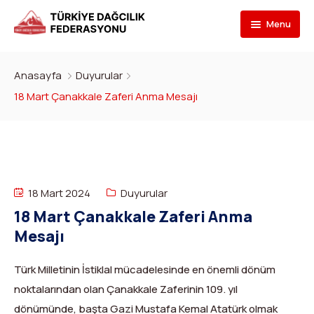
Menu
Federasyon
Anasayfa
Duyurular
Branşlar
İletişim
18 Mart Çanakkale Zaferi Anma Mesajı
Kulüpler
Tarihçe
Dağcılık
Bilgi Bankası
Bakan
Spor Tırmanış
Kulüp Listesi
Başvur
Başkan
Para Tırmanış
Haber Yayınlama Prosedürü
Faaliyet Programı
18 Mart 2024
Duyurular
18 Mart Çanakkale Zaferi Anma
DYS Şifre
Yönetim Kurulu
Dağ Kayağı
Kulüp Eğitim Başvuruları ve Uygulama Adımları
Formlar
Görevli Başvurusu
Mesajı
İdari Personel
Buz Tırmanışı
İlanlar
TDF Yayın/Kitap Başvurusu
DYS İlk Giriş ve Şifre (Kulüp)
Turkish
▼
Türk Milletinin İstiklal mücadelesinde en önemli dönüm
İl Temsilcileri
Kanyoning
Türkiye ‘nin Dağları
Kimlik Başvurusu
DYS İlk Giriş ve Şifre (Sporcu, Antrenör, Hakem vb.)
noktalarından olan Çanakkale Zaferinin 109. yıl
dönümünde, başta Gazi Mustafa Kemal Atatürk olmak