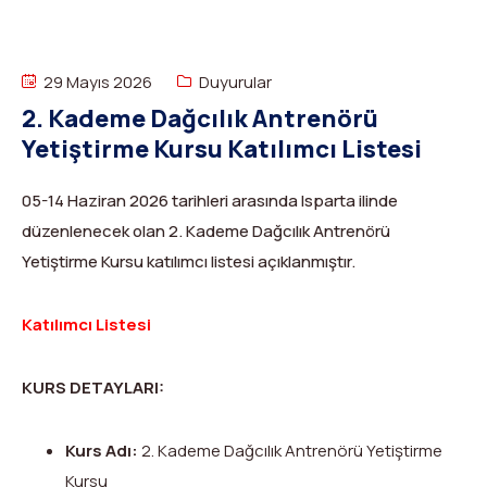
Dağ Evi
Yüksek Dağ Koşusu
Tırmanış Raporları
DYS Şifre Başvuru Formu (Sadece Kulüp Yetkilileri)
Kurullar
Anti-Doping
29 Mayıs 2026
Duyurular
Federasyon Logosu
Mevzuat
2. Kademe Dağcılık Antrenörü
Yetiştirme Kursu Katılımcı Listesi
Harç ve Katılım Payları
05-14 Haziran 2026 tarihleri arasında Isparta ilinde
Yayınlar
düzenlenecek olan 2. Kademe Dağcılık Antrenörü
Rotalar
Yetiştirme Kursu katılımcı listesi açıklanmıştır.
Arşivler
Katılımcı Listesi
Video
KURS DETAYLARI:
2007-2016 Yılı Arşivleri
Kurs Adı:
2. Kademe Dağcılık Antrenörü Yetiştirme
Kursu