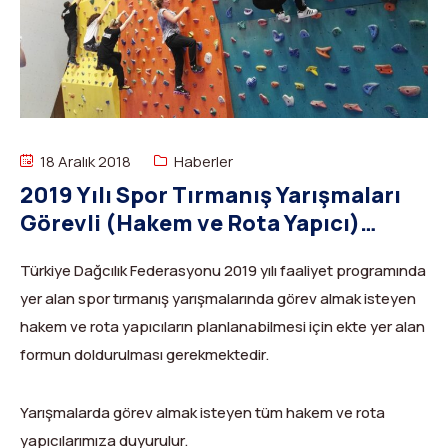
Dağ Evi
Yüksek Dağ Koşusu
Tırmanış Raporları
DYS Şifre Başvuru Formu (Sadece Kulüp Yetkilileri)
Kurullar
Anti-Doping
Federasyon Logosu
Mevzuat
Harç ve Katılım Payları
18 Aralık 2018
Haberler
2019 Yılı Spor Tırmanış Yarışmaları
Yayınlar
Görevli (Hakem ve Rota Yapıcı)
Rotalar
Başvuruları
Türkiye Dağcılık Federasyonu 2019 yılı faaliyet programında
Arşivler
yer alan spor tırmanış yarışmalarında görev almak isteyen
hakem ve rota yapıcıların planlanabilmesi için ekte yer alan
Video
formun doldurulması gerekmektedir.
2007-2016 Yılı Arşivleri
Yarışmalarda görev almak isteyen tüm hakem ve rota
yapıcılarımıza duyurulur.