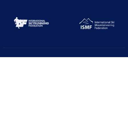
Türkiye Dağcılık Federasyonu resmi web sayfasıdır. Haber ve
Duyurular için takipte kalın!
Beştepe Mah. Zübeyde Hanım Cd. AZAFLI PLAZA No:56/12
06560 Yenimahalle/ANKARA