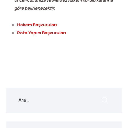
öncelik sıranıza ve Merkez Hakem Kurulu kararına
göre belirlenecektir.
Hakem Başvuruları
Rota Yapıcı Başvuruları
X
Facebook
WhatsApp
LinkedIn
Print
Copy
Link