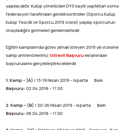
Dağ Evi
Yüksek Dağ Koşusu
Tırmanış Raporları
DYS Şifre Başvuru Formu (Sadece Kulüp Yetkilileri)
yapılacaktır. Kulüp yöneticileri DYS kayıtı yaptıktan sonra
federasyon tarafından gerekli kontroller (Sporcu Kulüp,
Kurullar
Anti-Doping
Kulüp Tescilli ve Sporcu 2019 vizesi) yapılıp sporcunun
Federasyon Logosu
Mevzuat
onayladığını görmeleri gerekmektedir.
Harç ve Katılım Payları
Eğitim kamplarında görev almak isteyen 2019 yılı vizesine
sahip antrenörlerimiz
Görevli Başvuru
ekranından
Yayınlar
başvurularını gerçekleştireceklerdir.
Rotalar
1. Kamp – (A)
/ 13-19 Nisan 2019 – Isparta
Son
Arşivler
Başvuru:
02.04.2018 – 17.00
Video
2. Kamp – (B)
/ 20-26 Nisan 2019 – Isparta
Son
2007-2016 Yılı Arşivleri
Başvuru:
08.04.2018 – 17.00