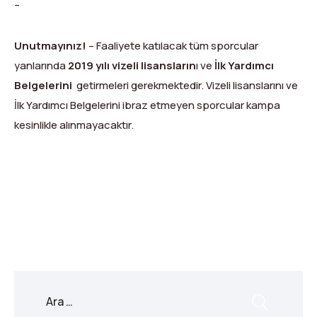
–
Unutmayınız!
– Faaliyete katılacak tüm sporcular
yanlarında
2019 yılı vizeli lisansların
ı ve
İlk Yardımcı
Belgelerini
getirmeleri gerekmektedir. Vizeli lisanslarını ve
İlk Yardımcı Belgelerini ibraz etmeyen sporcular kampa
kesinlikle alınmayacaktır.
X
Facebook
WhatsApp
LinkedIn
Print
Copy
Link