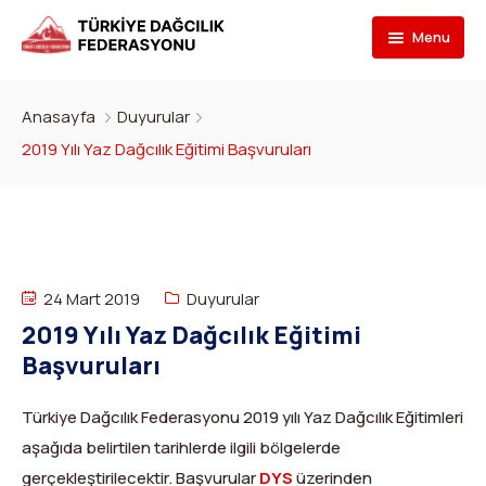
Menu
Federasyon
Anasayfa
Duyurular
Branşlar
İletişim
2019 Yılı Yaz Dağcılık Eğitimi Başvuruları
Kulüpler
Tarihçe
Dağcılık
Bilgi Bankası
Bakan
Spor Tırmanış
Kulüp Listesi
Başvur
Başkan
Para Tırmanış
Haber Yayınlama Prosedürü
Faaliyet Programı
24 Mart 2019
Duyurular
2019 Yılı Yaz Dağcılık Eğitimi
DYS Şifre
Yönetim Kurulu
Dağ Kayağı
Kulüp Eğitim Başvuruları ve Uygulama Adımları
Formlar
Görevli Başvurusu
Başvuruları
İdari Personel
Buz Tırmanışı
İlanlar
TDF Yayın/Kitap Başvurusu
DYS İlk Giriş ve Şifre (Kulüp)
Turkish
▼
Türkiye Dağcılık Federasyonu 2019 yılı Yaz Dağcılık Eğitimleri
İl Temsilcileri
Kanyoning
Türkiye ‘nin Dağları
Kimlik Başvurusu
DYS İlk Giriş ve Şifre (Sporcu, Antrenör, Hakem vb.)
aşağıda belirtilen tarihlerde ilgili bölgelerde
gerçekleştirilecektir. Başvurular
DYS
üzerinden