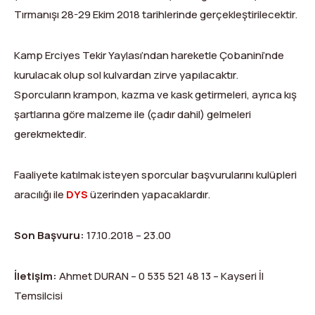
Dağ Evi
Yüksek Dağ Koşusu
Tırmanış Raporları
DYS Şifre Başvuru Formu (Sadece Kulüp Yetkilileri)
Tırmanışı 28-29 Ekim 2018 tarihlerinde gerçekleştirilecektir.
Kurullar
Anti-Doping
Kamp Erciyes Tekir Yaylası’ndan hareketle Çobanini’nde
Federasyon Logosu
Mevzuat
kurulacak olup sol kulvardan zirve yapılacaktır.
Sporcuların krampon, kazma ve kask getirmeleri, ayrıca kış
Harç ve Katılım Payları
şartlarına göre malzeme ile (çadır dahil) gelmeleri
gerekmektedir.
Yayınlar
Rotalar
Faaliyete katılmak isteyen sporcular başvurularını kulüpleri
aracılığı ile
DYS
üzerinden yapacaklardır.
Arşivler
Video
Son Başvuru:
17.10.2018 – 23.00
2007-2016 Yılı Arşivleri
İletişim:
Ahmet DURAN – 0 535 521 48 13 – Kayseri İl
Temsilcisi