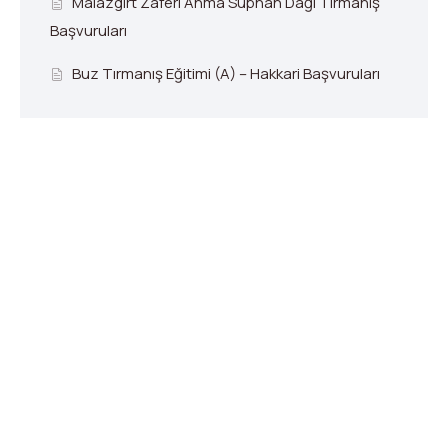
Malazgirt Zaferi Anma Süphan Dağı Tırmanış
Başvuruları
Buz Tırmanış Eğitimi (A) – Hakkari Başvuruları