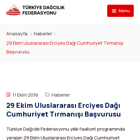
Menu
Federasyon
Anasayfa
Haberler
Branşlar
İletişim
29 Ekim Uluslararası Erciyes Dağı Cumhuriyet Tırmanışı
Başvurusu
Kulüpler
Tarihçe
Dağcılık
Bilgi Bankası
Bakan
Spor Tırmanış
Kulüp Listesi
Başvur
Başkan
Para Tırmanış
Haber Yayınlama Prosedürü
Faaliyet Programı
11 Ekim 2018
Haberler
DYS Şifre
Yönetim Kurulu
Dağ Kayağı
Kulüp Eğitim Başvuruları ve Uygulama Adımları
Formlar
Görevli Başvurusu
29 Ekim Uluslararası Erciyes Dağı
Cumhuriyet Tırmanışı Başvurusu
İdari Personel
Buz Tırmanışı
İlanlar
TDF Yayın/Kitap Başvurusu
DYS İlk Giriş ve Şifre (Kulüp)
Turkish
▼
İl Temsilcileri
Kanyoning
Türkiye ‘nin Dağları
Kimlik Başvurusu
DYS İlk Giriş ve Şifre (Sporcu, Antrenör, Hakem vb.)
Türkiye Dağcılık Federasyonu yıllık faaliyet programında
yeralan 29 Ekim Uluslararası Erciyes Dağı Cumhuriyet