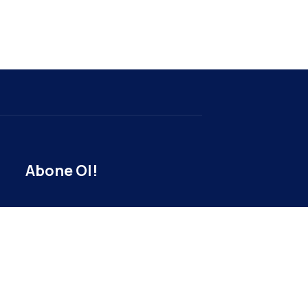
Abone Ol!
Duyurulardan haberdar ol!
Ad
Soyad