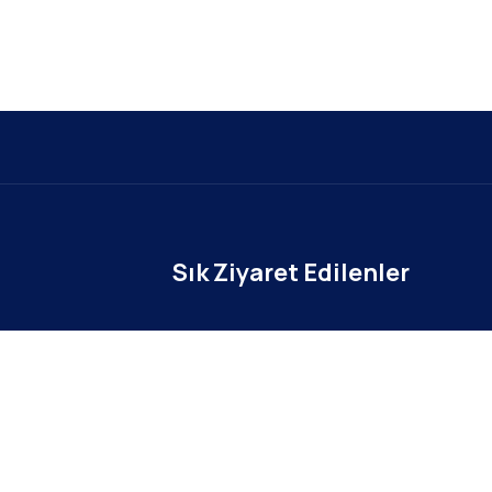
Sık Ziyaret Edilenler
Yönetim Kurulu
Sistemi
İl Temsilcileri
Güncel Haberler
isi
Harç ve Katılım Payları