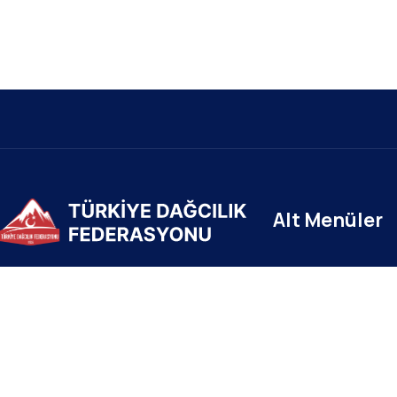
Alt Menüler
E-Zirve
Türkiye Dağcılık Federasyonu resmi web
Dağcılık Yönetim 
sayfasıdır. Haber ve Duyurular için takipte
kalın!
7000+ Veritabanı
TDF E-Posta Serv
Beştepe Mah. Zübeyde Hanım Cd. AZAFLI