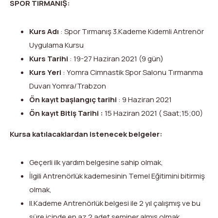
SPOR TIRMANIŞ:
Kurs Adı
: Spor Tırmanış 3.Kademe Kıdemli Antrenör
Uygulama Kursu
Kurs Tarihi
: 19-27 Haziran 2021 (9 gün)
Kurs Yeri
: Yomra Cimnastik Spor Salonu Tırmanma
Duvarı Yomra/Trabzon
Ön kayıt başlangıç tarihi
: 9 Haziran 2021
Ön kayıt Bitiş Tarihi :
15 Haziran 2021 ( Saat;15;00)
Kursa katılacaklardan istenecek belgeler:
Geçerli ilk yardım belgesine sahip olmak,
İlgili Antrenörlük kademesinin Temel Eğitimini bitirmiş
olmak,
II.Kademe Antrenörlük belgesi ile 2 yıl çalışmış ve bu
süre içinde en az 2 adet seminer almış olmak,