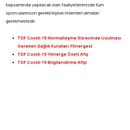
kapsamında yapılacak olan faaliyetlerimizde tüm
sporcularımızın gerekli kişisel önlemleri almaları
gerekmektedir.
TDF Covid-19 Normalleşme Sürecinde Uyulması
Gereken Sağlık Kuralları Yönerges
i
TDF Covid-19 Yönerge Özeti Afiş
TDF Covid-19 Bilgilendirme Afişi
X
Facebook
WhatsApp
LinkedIn
Print
Copy
Link