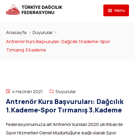
Menu
Federasyon
Anasayfa
Duyurular
Branşlar
İletişim
Antrenör Kurs Başvuruları: Dağcılık 1.Kademe-Spor
Tırmanış 3.Kademe
Kulüpler
Tarihçe
Dağcılık
Bilgi Bankası
Bakan
Spor Tırmanış
Kulüp Listesi
Başvur
Başkan
Para Tırmanış
Haber Yayınlama Prosedürü
Faaliyet Programı
4 Haziran 2021
Duyurular
DYS Şifre
Yönetim Kurulu
Dağ Kayağı
Kulüp Eğitim Başvuruları ve Uygulama Adımları
Formlar
Görevli Başvurusu
Antrenör Kurs Başvuruları: Dağcılık
1.Kademe-Spor Tırmanış 3.Kademe
İdari Personel
Buz Tırmanışı
İlanlar
TDF Yayın/Kitap Başvurusu
DYS İlk Giriş ve Şifre (Kulüp)
Turkish
▼
İl Temsilcileri
Kanyoning
Türkiye ‘nin Dağları
Kimlik Başvurusu
DYS İlk Giriş ve Şifre (Sporcu, Antrenör, Hakem vb.)
Federasyonumuza ait Antrenör kursları 2020 yılı itibarı ile
Spor Hizmetleri Genel Müdürlüğüne bağlı olarak Spor