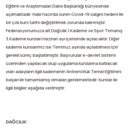
Dağ Evi
Yüksek Dağ Koşusu
Tırmanış Raporları
DYS Şifre Başvuru Formu (Sadece Kulüp Yetkilileri)
Eğitimi ve Araştırmaları Daire Başkanlığı bünyesinde
açılmaktadır. Hale hazırda süren Covid-19 salgını nedeni ile
Kurullar
Anti-Doping
bir çok kurs tarihi değiştirilmek zorunda kalınmıştır.
Federasyon Logosu
Mevzuat
Federasyonumuza ait Dağcılık 1.Kademe ve Spor Tırmanış
3.Kademe kursları Haziran ayı içerisinde açılacaktır. Diğer
Harç ve Katılım Payları
kademe kurslarımız ise Temmuz ayında açılabilmesi için
gerekli süreç başlatılmıştır. Başvurular e-devlet sistemi
Yayınlar
üzerinden yapılacak olup uygulama kurslarına katılacak
Rotalar
olan adayların ilgili kademenin Antrenörlük Temel Eğitimini
başarı ile tamamlamış olmaları gerekmektedir. Kurslar ile
Arşivler
ilgili bilgiler aşağıda verilmiştir.
Video
2007-2016 Yılı Arşivleri
DAĞCILIK: