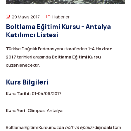
Dağ Evi
Yüksek Dağ Koşusu
Tırmanış Raporları
DYS Şifre Başvuru Formu (Sadece Kulüp Yetkilileri)
Kurullar
Anti-Doping
29 Mayıs 2017
Haberler
Boltlama Eğitimi Kursu – Antalya
Federasyon Logosu
Mevzuat
Katılımcı Listesi
Harç ve Katılım Payları
Türkiye Dağcılık Federasyonu tarafından
1-4 Haziran
Yayınlar
2017
tarihleri arasında
Boltlama Eğitimi Kursu
düzenlenecektir.
Rotalar
Kurs Bilgileri
Arşivler
Kurs Tarihi:
01-04/06/2017
Video
Kurs Yeri:
Olimpos, Antalya
2007-2016 Yılı Arşivleri
Boltlama Eğitimi Kursumuzda
bolt ve epoksi
dışındaki tüm