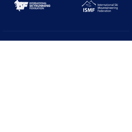
Türkiye Dağcılık Federasyonu resmi web sayfasıdır. Haber ve
Duyurular için takipte kalın!
Beştepe Mah. Zübeyde Hanım Cd. AZAFLI PLAZA No:56/12
06560 Yenimahalle/ANKARA
+90 312 311 91 20