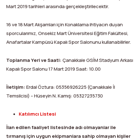
Dağ Evi
Yüksek Dağ Koşusu
Tırmanış Raporları
DYS Şifre Başvuru Formu (Sadece Kulüp Yetkilileri)
Mart 2019 tarihleri arasında gerçekleştirilecektir.
Kurullar
Anti-Doping
16 ve 18 Mart Akşamları için Konaklama ihtiyacın duyan
Federasyon Logosu
Mevzuat
sporcularımız, Onsekiz Mart Üniversitesi Eğitim Fakültesi,
Anafartalar Kampüsü Kapalı Spor Salonunu kullanabilirler.
Harç ve Katılım Payları
Yayınlar
Toplanma Yeri ve Saati:
Çanakkale GSİM Stadyum Arkası
Kapalı Spor Salonu 17 Mart 2019 Saat: 10.00
Rotalar
İletişim:
Erdal Öztura: 05356926225 (Çanakkale İl
Arşivler
Temsilcisi) – Hüseyin N. Kamış: 05327235730
Video
Katılımcı Listesi
2007-2016 Yılı Arşivleri
İlan edilen faaliyet listesinde adı olmayanlar ile
tırmanış için uygun ekipmanlara sahip olmayan kişiler