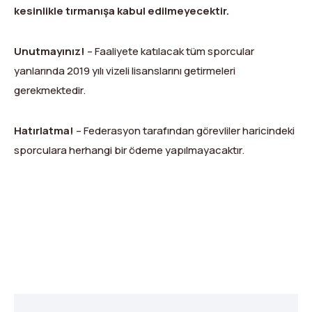
kesinlikle tırmanışa kabul edilmeyecektir.
Unutmayınız!
– Faaliyete katılacak tüm sporcular
yanlarında 2019 yılı vizeli lisanslarını getirmeleri
gerekmektedir.
Hatırlatma!
– Federasyon tarafından görevliler haricindeki
sporculara herhangi bir ödeme yapılmayacaktır.
X
Facebook
WhatsApp
LinkedIn
Print
Copy
Link