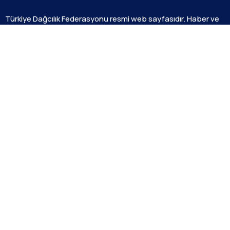
Türkiye Dağcılık Federasyonu resmi web sayfasıdır. Haber ve
Duyurular için takipte kalın!
Beştepe Mah. Zübeyde Hanım Cd. AZAFLI PLAZA No:56/12
06560 Yenimahalle/ANKARA
+90 312 311 91 20
bilgi@tdf.tr
Alt Menüler
E-Zirve
Dağcılık Yönetim Sistemi