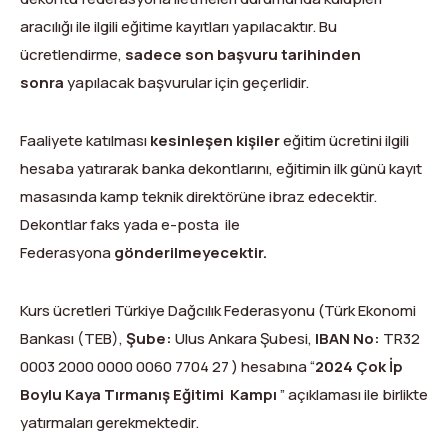
aracılığı ile ilgili eğitime kayıtları yapılacaktır.
Bu
ücretlendirme,
sadece son başvuru tarihinden
sonra
yapılacak başvurular için geçerlidir.
Faaliyete katılması
kesinleşen kişiler
eğitim ücretini ilgili
hesaba yatırarak banka dekontlarını, eğitimin ilk günü kayıt
masasında kamp teknik direktörüne ibraz edecektir.
Dekontlar faks yada e-posta ile
Federasyona
gönderilmeyecektir.
Kurs ücretleri Türkiye Dağcılık Federasyonu (Türk Ekonomi
Bankası (TEB),
Şube:
Ulus Ankara Şubesi,
IBAN No:
TR
32
0003 2000 0000 0060 7704 27
) hesabına “
2024
Çok İp
Boylu Kaya Tırmanış Eğitimi Kampı
” açıklaması ile birlikte
yatırmaları gerekmektedir.