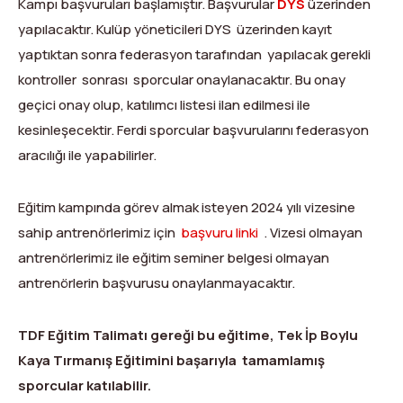
Kampı başvuruları başlamıştır. Başvurular
DYS
üzerinden
Dağ Evi
Yüksek Dağ Koşusu
Tırmanış Raporları
DYS Şifre Başvuru Formu (Sadece Kulüp Yetkilileri)
yapılacaktır. Kulüp yöneticileri DYS üzerinden kayıt
yaptıktan sonra federasyon tarafından yapılacak gerekli
Kurullar
Anti-Doping
kontroller sonrası sporcular onaylanacaktır. Bu onay
Federasyon Logosu
Mevzuat
geçici onay olup, katılımcı listesi ilan edilmesi ile
kesinleşecektir. Ferdi sporcular başvurularını federasyon
Harç ve Katılım Payları
aracılığı ile yapabilirler.
Yayınlar
Eğitim kampında görev almak isteyen 2024 yılı vizesine
Rotalar
sahip antrenörlerimiz için
başvuru linki
. Vizesi olmayan
antrenörlerimiz ile eğitim seminer belgesi olmayan
Arşivler
antrenörlerin başvurusu onaylanmayacaktır.
Video
TDF Eğitim Talimatı gereği bu eğitime, Tek İp Boylu
2007-2016 Yılı Arşivleri
Kaya Tırmanış Eğitimini başarıyla tamamlamış
sporcular katılabilir.