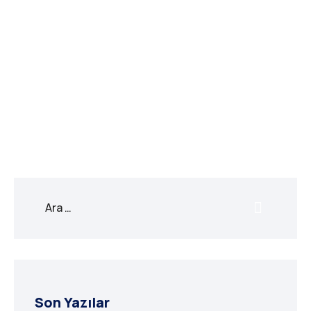
X
Facebook
WhatsApp
LinkedIn
Print
Copy
Link
Son Yazılar