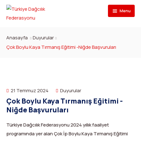
Menu
Federasyon
Anasayfa
Duyurular
Branşlar
İletişim
Çok Boylu Kaya Tırmanış Eğitimi -Niğde Başvuruları
Kulüpler
Tarihçe
Dağcılık
Bilgi Bankası
Bakan
Spor Tırmanış
Kulüp Listesi
Başvur
Başkan
Para Tırmanış
Haber Yayınlama Prosedürü
Faaliyet Programı
21 Temmuz 2024
Duyurular
Çok Boylu Kaya Tırmanış Eğitimi -
DYS Şifre
Yönetim Kurulu
Dağ Kayağı
Kulüp Eğitim Başvuruları ve Uygulama Adımları
Formlar
Görevli Başvurusu
Niğde Başvuruları
İdari Personel
Buz Tırmanışı
İlanlar
TDF Yayın/Kitap Başvurusu
DYS İlk Giriş ve Şifre (Kulüp)
Türkiye Dağcılık Federasyonu 2024 yıllık faaliyet
İl Temsilcileri
Kanyoning
Türkiye ‘nin Dağları
Kimlik Başvurusu
DYS İlk Giriş ve Şifre (Sporcu, Antrenör, Hakem vb.)
programında yer alan Çok İp Boylu Kaya Tırmanış Eğitimi