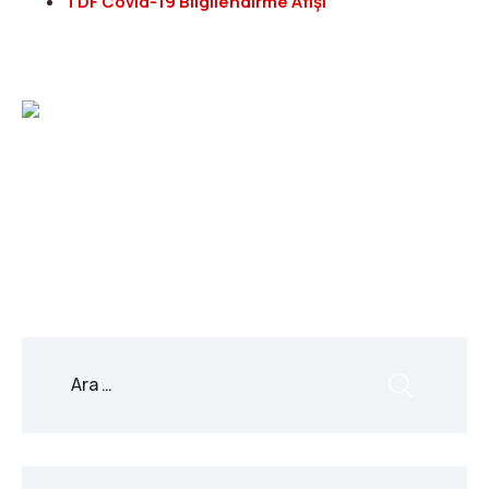
TDF Covid-19 Bilgilendirme Afişi
X
Facebook
WhatsApp
LinkedIn
Print
Copy
Link