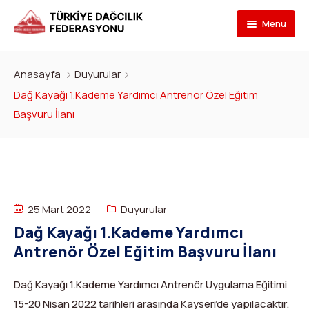
Menu
Federasyon
Anasayfa
Duyurular
Branşlar
İletişim
Dağ Kayağı 1.Kademe Yardımcı Antrenör Özel Eğitim
Başvuru İlanı
Kulüpler
Tarihçe
Dağcılık
Bilgi Bankası
Bakan
Spor Tırmanış
Kulüp Listesi
Başvur
Başkan
Para Tırmanış
Haber Yayınlama Prosedürü
Faaliyet Programı
25 Mart 2022
Duyurular
DYS Şifre
Yönetim Kurulu
Dağ Kayağı
Kulüp Eğitim Başvuruları ve Uygulama Adımları
Formlar
Görevli Başvurusu
Dağ Kayağı 1.Kademe Yardımcı
Antrenör Özel Eğitim Başvuru İlanı
İdari Personel
Buz Tırmanışı
İlanlar
TDF Yayın/Kitap Başvurusu
DYS İlk Giriş ve Şifre (Kulüp)
Turkish
▼
İl Temsilcileri
Kanyoning
Türkiye ‘nin Dağları
Kimlik Başvurusu
DYS İlk Giriş ve Şifre (Sporcu, Antrenör, Hakem vb.)
Dağ Kayağı 1.Kademe Yardımcı Antrenör Uygulama Eğitimi
15-20 Nisan 2022 tarihleri arasında Kayseri’de yapılacaktır.