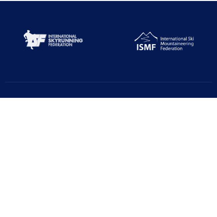
Türkiye Dağcılık Federasyonu resmi web sayfasıdır. Haber ve
Duyurular için takipte kalın!
Beştepe Mah. Zübeyde Hanım Cd. AZAFLI PLAZA No:56/12
06560 Yenimahalle/ANKARA