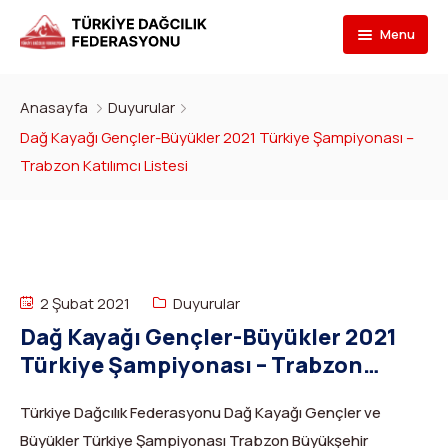
Menu
Federasyon
Anasayfa
Duyurular
Branşlar
İletişim
Dağ Kayağı Gençler-Büyükler 2021 Türkiye Şampiyonası –
Trabzon Katılımcı Listesi
Kulüpler
Tarihçe
Dağcılık
Bilgi Bankası
Bakan
Spor Tırmanış
Kulüp Listesi
Başvur
Başkan
Para Tırmanış
Haber Yayınlama Prosedürü
Faaliyet Programı
2 Şubat 2021
Duyurular
DYS Şifre
Yönetim Kurulu
Dağ Kayağı
Kulüp Eğitim Başvuruları ve Uygulama Adımları
Formlar
Görevli Başvurusu
Dağ Kayağı Gençler-Büyükler 2021
Türkiye Şampiyonası – Trabzon
İdari Personel
Buz Tırmanışı
İlanlar
TDF Yayın/Kitap Başvurusu
DYS İlk Giriş ve Şifre (Kulüp)
Turkish
▼
Katılımcı Listesi
İl Temsilcileri
Kanyoning
Türkiye ‘nin Dağları
Kimlik Başvurusu
DYS İlk Giriş ve Şifre (Sporcu, Antrenör, Hakem vb.)
Türkiye Dağcılık Federasyonu Dağ Kayağı Gençler ve
Büyükler Türkiye Şampiyonası Trabzon Büyükşehir