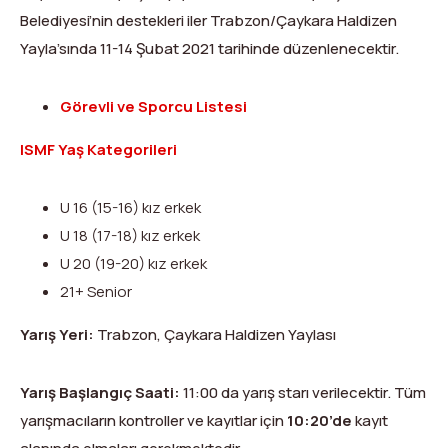
Dağ Evi
Yüksek Dağ Koşusu
Tırmanış Raporları
DYS Şifre Başvuru Formu (Sadece Kulüp Yetkilileri)
Belediyesi’nin destekleri iler Trabzon/Çaykara Haldizen
Yayla’sında 11-14 Şubat 2021 tarihinde düzenlenecektir.
Kurullar
Anti-Doping
Federasyon Logosu
Mevzuat
Görevli ve Sporcu Listesi
Harç ve Katılım Payları
ISMF Yaş Kategorileri
Yayınlar
U 16 (15-16) kız erkek
U 18 (17-18) kız erkek
Rotalar
U 20 (19-20) kız erkek
Arşivler
21+ Senior
Video
Yarış Yeri:
Trabzon, Çaykara Haldizen Yaylası
2007-2016 Yılı Arşivleri
Yarış Başlangıç Saati:
11:00 da yarış starı verilecektir. Tüm
yarışmacıların kontroller ve kayıtlar için
10:20’de
kayıt