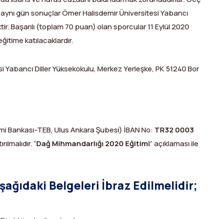
 aynı gün sonuçlar Ömer Halisdemir Üniversitesi Yabancı
ir. Başarılı (toplam 70 puan) olan sporcular 11 Eylül 2020
itime katılacaklardır.
i Yabancı Diller Yüksekokulu, Merkez Yerleşke, PK 51240 Bor
omi Bankası-TEB, Ulus Ankara Şubesi) İBAN No:
TR32 0003
ılmalıdır. “
Dağ Mihmandarlığı 2020 Eğitimi
” açıklaması ile
ağıdaki Belgeleri İbraz Edilmelidir;