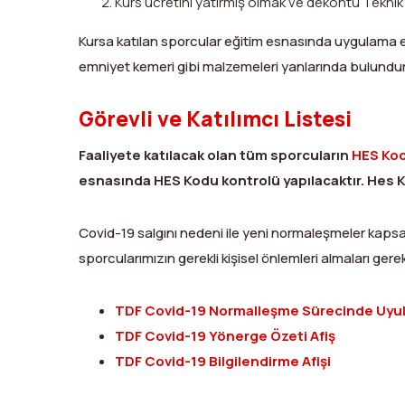
Kurs ücretini yatırmış olmak ve dekontu Teknik
Kursa katılan sporcular eğitim esnasında uygulama e
emniyet kemeri gibi malzemeleri yanlarında bulundu
Görevli ve Katılımcı Listesi
Faaliyete katılacak olan tüm sporcuların
HES Kod
esnasında HES Kodu kontrolü yapılacaktır. Hes K
Covid-19 salgını nedeni ile yeni normaleşmeler kap
sporcularımızın gerekli kişisel önlemleri almaları ger
TDF Covid-19 Normalleşme Sürecinde Uyulm
TDF Covid-19 Yönerge Özeti Afiş
TDF Covid-19 Bilgilendirme Afişi
X
Facebook
WhatsApp
LinkedIn
Print
Copy