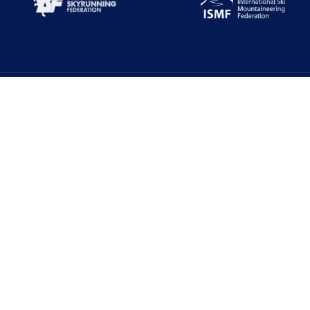
Alt Menüler
E-Zirve
Türkiye Dağcılık Federasyonu resmi web
Dağcılık Yönetim 
sayfasıdır. Haber ve Duyurular için takipte
kalın!
7000+ Veritabanı
TDF E-Posta Serv
Beştepe Mah. Zübeyde Hanım Cd. AZAFLI
PLAZA No:56/12 06560
İletişim
Yenimahalle/ANKARA