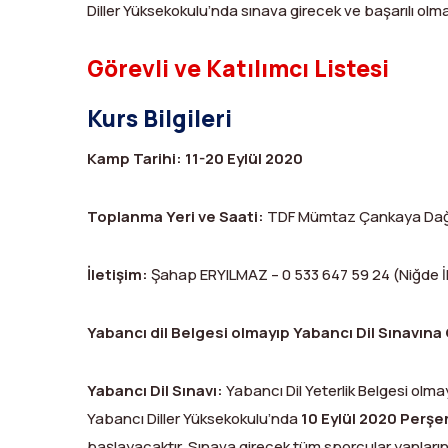
Diller Yüksekokulu’nda sınava girecek ve başarılı olmal
Görevli ve Katılımcı Listesi
Kurs Bilgileri
Kamp Tarihi:
11-20 Eylül 2020
Toplanma Yeri ve Saati:
TDF Mümtaz Çankaya Dağ Ev
İletişim:
Şahap ERYILMAZ – 0 533 647 59 24 (Niğde İl
Yabancı dil Belgesi olmayıp Yabancı Dil Sınavına
Yabancı Dil Sınavı:
Yabancı Dil Yeterlik Belgesi olm
Yabancı Diller Yüksekokulu’nda
10 Eylül 2020 Perş
başlayacaktır. Sınava girecek tüm sporcular yanlar