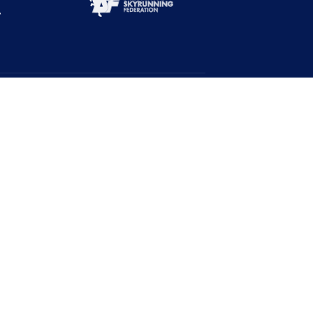
Abone Ol!
Duyurulardan haberdar ol!
Ad
Soyad
E-Posta Adresi