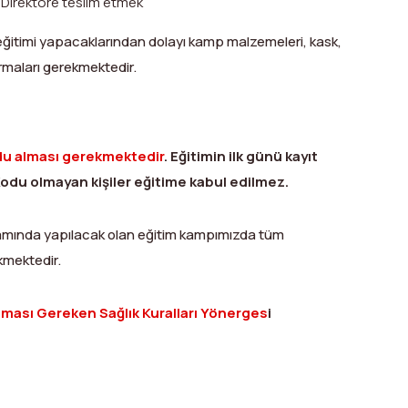
 Direktöre teslim etmek
ğitimi yapacaklarından dolayı kamp malzemeleri, kask,
rmaları gerekmektedir.
u alması gerekmektedir
. Eğitimin ilk günü kayıt
odu olmayan kişiler eğitime kabul edilmez.
samında yapılacak olan eğitim kampımızda tüm
ekmektedir.
ası Gereken Sağlık Kuralları Yönerges
i