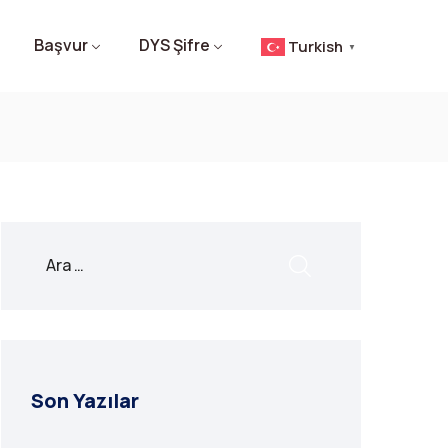
Başvur
DYS Şifre
Turkish
▼
Son Yazılar