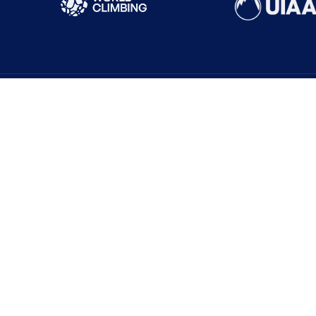
Sık Ziyaret Edilenler
Yönetim Kurulu
Sistemi
İl Temsilcileri
Güncel Haberler
isi
Harç ve Katılım Payları
Tırmanış Raporları