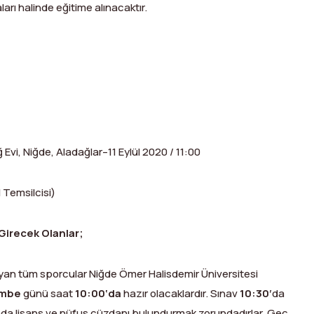
arı halinde eğitime alınacaktır.
i, Niğde, Aladağlar–11 Eylül 2020 / 11:00
 Temsilcisi)
 Girecek Olanlar;
ayan tüm sporcular Niğde Ömer Halisdemir Üniversitesi
embe
günü saat
10:00‘da
hazır olacaklardır. Sınav
10:30′
da
ında lisans ve nüfus cüzdanı bulundurmak zorundadırlar. Geç