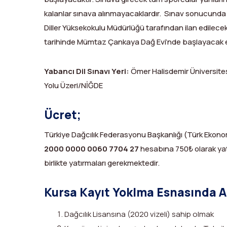
kalanlar sınava alınmayacaklardır. Sınav sonucunda
Diller Yüksekokulu Müdürlüğü tarafından ilan edilecekt
tarihinde Mümtaz Çankaya Dağ Evi’nde başlayacak eğ
Yabancı Dil Sınavı Yeri:
Ömer Halisdemir Üniversites
Yolu Üzeri/NİĞDE
Ücret;
Türkiye Dağcılık Federasyonu Başkanlığı (Türk Ekon
2000 0000 0060 7704 27
hesabına 750₺ olarak yatır
birlikte yatırmaları gerekmektedir.
Kursa Kayıt Yoklma Esnasında Aş
Dağcılık Lisansına (2020 vizeli) sahip olmak