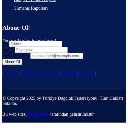
Tırmanış Raporları
Abone Ol!
Duyurulardan haberdar ol!
Ad
Soyad
E-Posta Adresi
X-twitter
Facebook-f
Youtube
Instagram
Linkedin
© Copyright 2025 by Türkiye Dağcılık Federasyonu. Tüm Hakları
Saklıdır.
Bu web sitesi
AppLobby
tarafından geliştirilmiştir.