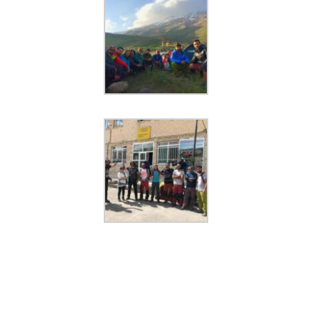
X
Facebook
WhatsApp
LinkedIn
Print
Copy
Link