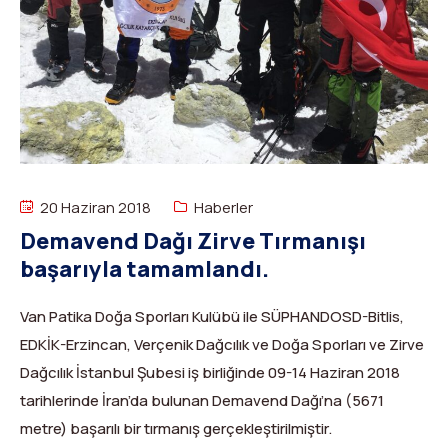
Dağ Evi
Yüksek Dağ Koşusu
Tırmanış Raporları
DYS Şifre Başvuru Formu (Sadece Kulüp Yetkilileri)
Kurullar
Anti-Doping
Federasyon Logosu
Mevzuat
Harç ve Katılım Payları
Yayınlar
20 Haziran 2018
Haberler
Demavend Dağı Zirve Tırmanışı
Rotalar
başarıyla tamamlandı.
Arşivler
Van Patika Doğa Sporları Kulübü ile SÜPHANDOSD-Bitlis,
Video
EDKİK-Erzincan, Verçenik Dağcılık ve Doğa Sporları ve Zirve
Dağcılık İstanbul Şubesi iş birliğinde 09-14 Haziran 2018
2007-2016 Yılı Arşivleri
tarihlerinde İran’da bulunan Demavend Dağı’na (5671
metre) başarılı bir tırmanış gerçekleştirilmiştir.