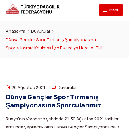
Menu
Federasyon
Anasayfa
Duyurular
Branşlar
İletişim
Dünya Gençler Spor Tırmanış Şampiyonasına
Sporcularımız Katılmak İçin Rusya’ya Hareket Etti
Kulüpler
Tarihçe
Dağcılık
Bilgi Bankası
Bakan
Spor Tırmanış
Kulüp Listesi
Başvur
Başkan
Para Tırmanış
Haber Yayınlama Prosedürü
Faaliyet Programı
20 Ağustos 2021
Duyurular
DYS Şifre
Yönetim Kurulu
Dağ Kayağı
Kulüp Eğitim Başvuruları ve Uygulama Adımları
Formlar
Görevli Başvurusu
Dünya Gençler Spor Tırmanış
Şampiyonasına Sporcularımız
İdari Personel
Buz Tırmanışı
İlanlar
TDF Yayın/Kitap Başvurusu
DYS İlk Giriş ve Şifre (Kulüp)
Turkish
▼
Katılmak İçin Rusya’ya Hareket Etti
İl Temsilcileri
Kanyoning
Türkiye ‘nin Dağları
Kimlik Başvurusu
DYS İlk Giriş ve Şifre (Sporcu, Antrenör, Hakem vb.)
Rusya’nın Voronezh şehrinde 21-30 Ağustos 2021 tarihleri
arasında yapılacak olan Dünya Gençler Şampiyonasına 8