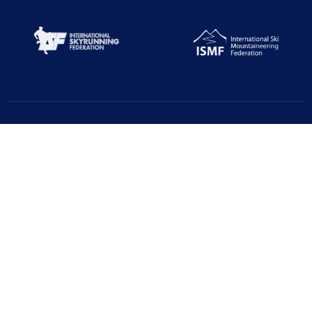
Türkiye Dağcılık Federasyonu resmi web sayfasıdır. Haber ve
Duyurular için takipte kalın!
Beştepe Mah. Zübeyde Hanım Cd. AZAFLI PLAZA No:56/12
06560 Yenimahalle/ANKARA
+90 312 311 91 20