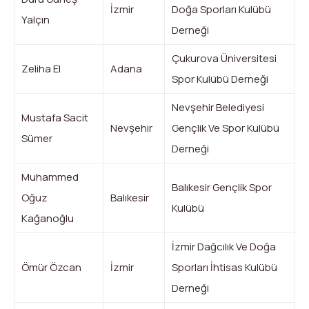
İzmir
Doğa Sporları Kulübü
Yalçın
Derneği
Çukurova Üniversitesi
Zeliha El
Adana
Spor Kulübü Derneği
Nevşehir Belediyesi
Mustafa Sacit
Nevşehir
Gençlik Ve Spor Kulübü
Sümer
Derneği
Muhammed
Balıkesir Gençlik Spor
Oğuz
Balıkesir
Kulübü
Kağanoğlu
İzmir Dağcılık Ve Doğa
Ömür Özcan
İzmir
Sporları İhtisas Kulübü
Derneği