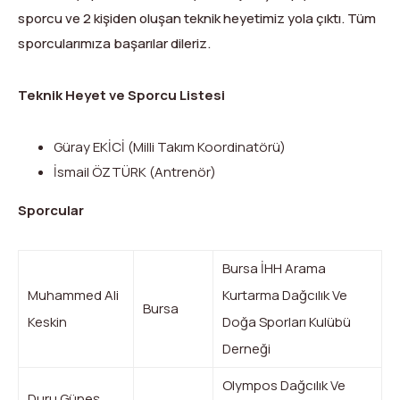
Dağ Evi
Yüksek Dağ Koşusu
Tırmanış Raporları
DYS Şifre Başvuru Formu (Sadece Kulüp Yetkilileri)
sporcu ve 2 kişiden oluşan teknik heyetimiz yola çıktı. Tüm
sporcularımıza başarılar dileriz.
Kurullar
Anti-Doping
Federasyon Logosu
Mevzuat
Teknik Heyet ve Sporcu Listesi
Harç ve Katılım Payları
Güray EKİCİ (Milli Takım Koordinatörü)
Yayınlar
İsmail ÖZTÜRK (Antrenör)
Sporcular
Rotalar
Arşivler
Bursa İHH Arama
Muhammed Ali
Kurtarma Dağcılık Ve
Video
Bursa
Keskin
Doğa Sporları Kulübü
2007-2016 Yılı Arşivleri
Derneği
Olympos Dağcılık Ve
Duru Güneş