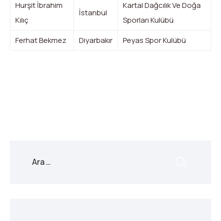
Hurşit İbrahim
Kartal Dağcılık Ve Doğa
İstanbul
Kılıç
Sporları Kulübü
Ferhat Bekmez
Diyarbakır
Peyas Spor Kulübü
X
Facebook
WhatsApp
LinkedIn
Print
Copy
Link