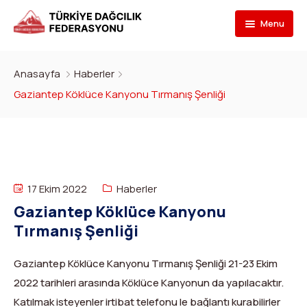
Menu
Federasyon
Anasayfa
Haberler
Branşlar
İletişim
Gaziantep Köklüce Kanyonu Tırmanış Şenliği
Kulüpler
Tarihçe
Dağcılık
Bilgi Bankası
Bakan
Spor Tırmanış
Kulüp Listesi
Başvur
Başkan
Para Tırmanış
Haber Yayınlama Prosedürü
Faaliyet Programı
17 Ekim 2022
Haberler
Gaziantep Köklüce Kanyonu
DYS Şifre
Yönetim Kurulu
Dağ Kayağı
Kulüp Eğitim Başvuruları ve Uygulama Adımları
Formlar
Görevli Başvurusu
Tırmanış Şenliği
İdari Personel
Buz Tırmanışı
İlanlar
TDF Yayın/Kitap Başvurusu
DYS İlk Giriş ve Şifre (Kulüp)
Turkish
▼
Gaziantep Köklüce Kanyonu Tırmanış Şenliği 21-23 Ekim
İl Temsilcileri
Kanyoning
Türkiye ‘nin Dağları
Kimlik Başvurusu
DYS İlk Giriş ve Şifre (Sporcu, Antrenör, Hakem vb.)
2022 tarihleri arasında Köklüce Kanyonun da yapılacaktır.
Katılmak isteyenler irtibat telefonu le bağlantı kurabilirler