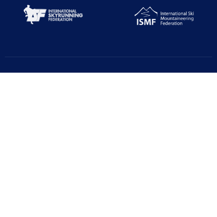
Türkiye Dağcılık Federasyonu resmi web sayfasıdır. Haber ve
Duyurular için takipte kalın!
Beştepe Mah. Zübeyde Hanım Cd. AZAFLI PLAZA No:56/12
06560 Yenimahalle/ANKARA
+90 312 311 91 20