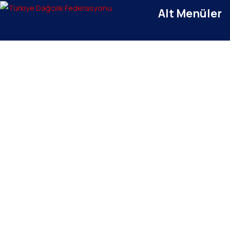
Alt Menüler
E-Zirve
Türkiye Dağcılık Federasyonu resmi web
sayfasıdır. Haber ve Duyurular için takipte
Dağcılık Yöne
kalın!
7000+ Verita
Beştepe Mah. Zübeyde Hanım Cd. AZAFLI
TDF E-Posta 
PLAZA No:56/12 06560
Yenimahalle/ANKARA
İletişim
+90 312 311 91 20
bilgi@tdf.tr