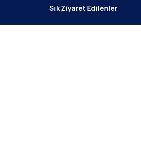
Sık Ziyaret Edilenler
Yönetim Kurulu
tim Sistemi
İl Temsilcileri
banı
Güncel Haberler
Servisi
Harç ve Katılım Payları
Tırmanış Raporları