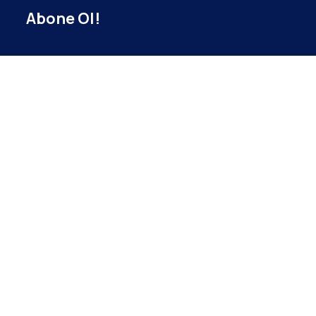
Abone Ol!
Duyurulardan haberdar ol!
Ad
Soyad
E-Posta Adresi