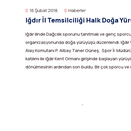
16 Şubat 2018
Haberler
Iğdır İl Temsilciliği Halk Doğa Y
Iğdır ilinde Dağcılık sporunu tanıtmak ve genç sporcul
organizasyonunda doğa yürüyüşü düzenlendi. Iğdır Va
Alay Komutanı P. Albay Taner Güneş, Spor İl Müdürü 
katılımı ile Iğdır Kent Ormanı girişinde başlayan yürüy
dönülmesinin ardından son buldu. Bir çok sporcu ve ö
X