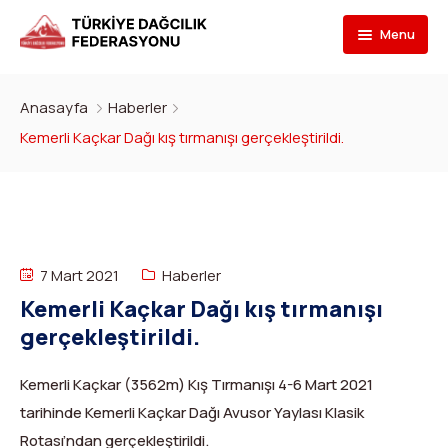
Menu
Federasyon
Anasayfa
Haberler
Branşlar
İletişim
Kemerli Kaçkar Dağı kış tırmanışı gerçekleştirildi.
Kulüpler
Tarihçe
Dağcılık
Bilgi Bankası
Bakan
Spor Tırmanış
Kulüp Listesi
Başvur
Başkan
Para Tırmanış
Haber Yayınlama Prosedürü
Faaliyet Programı
7 Mart 2021
Haberler
Kemerli Kaçkar Dağı kış tırmanışı
DYS Şifre
Yönetim Kurulu
Dağ Kayağı
Kulüp Eğitim Başvuruları ve Uygulama Adımları
Formlar
Görevli Başvurusu
gerçekleştirildi.
İdari Personel
Buz Tırmanışı
İlanlar
TDF Yayın/Kitap Başvurusu
DYS İlk Giriş ve Şifre (Kulüp)
Turkish
▼
Kemerli Kaçkar (3562m) Kış Tırmanışı 4-6 Mart 2021
İl Temsilcileri
Kanyoning
Türkiye ‘nin Dağları
Kimlik Başvurusu
DYS İlk Giriş ve Şifre (Sporcu, Antrenör, Hakem vb.)
tarihinde Kemerli Kaçkar Dağı Avusor Yaylası Klasik
Rotası’ndan gerçekleştirildi.