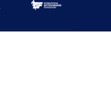
Abone Ol!
Duyurulardan haberdar ol!
Ad
Soyad