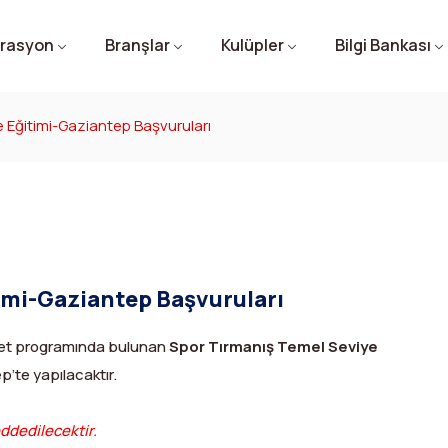
rasyon
Branşlar
Kulüpler
Bilgi Bankası
 Eğitimi-Gaziantep Başvuruları
imi-Gaziantep Başvuruları
iyet programında bulunan
Spor Tırmanış Temel Seviye
’te yapılacaktır.
eddedilecektir.