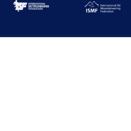
Alt Menüler
E-Zirve
Türkiye Dağcılık Federasyonu resmi web
Dağcılık Yönetim 
sayfasıdır. Haber ve Duyurular için takipte
kalın!
7000+ Veritabanı
TDF E-Posta Serv
Beştepe Mah. Zübeyde Hanım Cd. AZAFLI
PLAZA No:56/12 06560
İletişim
Yenimahalle/ANKARA