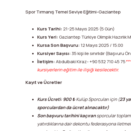
Spor Tırmanış Temel Seviye Eğitimi-Gaziantep
Kurs Tarihi:
21-25 Mayıs 2025 (5 Gün)
Kurs Yeri:
Gaziantep Türkiye Olimpik Hazırlık
Kursa Son Başvuru:
12 Mayıs 2025 / 15.00
Kursiyer Sayısı:
35 kişi ile sınırlıdır (Başvuru Ön
İletişim:
Abdulbaki Kiraz- +90 532 710 45 75
**
kursiyerlerin eğitim ile ilişiği kesilecektir.
Kayıt ve Ücretler
Kurs Ücreti:
900
₺
Kulüp Sporcuları için (
23 ya
sporculardan da ücret alınacaktır)
Son başvuru tarihini kaçıran
sporcular topla
yatırdıklarına dair dekontu federasyona iletmeler