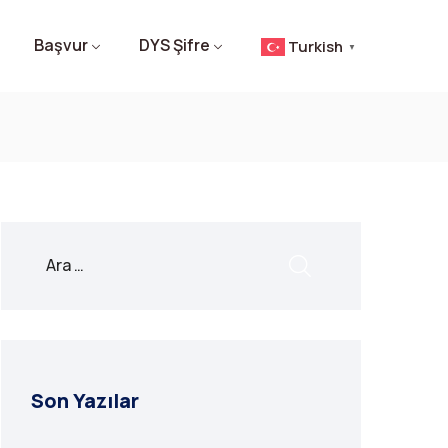
Başvur
DYS Şifre
Turkish
▼
Son Yazılar