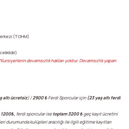
 Merkezi (TOHM)
celiklidir)
*Kursiyerlerin devamsızlık hakları yoktur. Devamsızlık yapan
ş altı ücretsiz
) /
2900
₺
Ferdi Sporcular için
(23 yaş altı ferdi
m
1200
₺
,
ferdi sporcular ise
toplam 3200
₺
geç kayıt ücretini
i durumunda kulüpleri aracılığı ile ilgili eğitime kayıtları