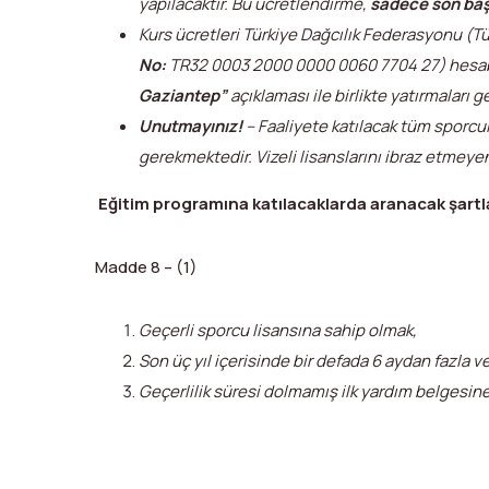
yapılacaktır.
Bu ücretlendirme,
sadece son baş
Kurs ücretleri Türkiye Dağcılık Federasyonu (T
No:
TR32 0003 2000 0000 0060 7704 27) hesab
Gaziantep”
açıklaması ile birlikte yatırmaları 
Unutmayınız!
– Faaliyete katılacak tüm sporcu
gerekmektedir. Vizeli lisanslarını ibraz etmeye
Eğitim programına katılacaklarda aranacak şartl
Madde 8 – (1)
Geçerli sporcu lisansına sahip olmak,
Son üç yıl içerisinde bir defada 6 aydan fazla 
Geçerlilik süresi dolmamış ilk yardım belgesin