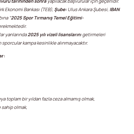
vuru tarihinden sonra
yapılacak başvurular için geçerlidir.
ürk Ekonomi Bankası (TEB),
Şube:
Ulus Ankara Şubesi,
IBAN
ına “
2025
Spor Tırmanış Temel Eğitimi-
gerekmektedir.
lar yanlarında
2025 yılı vizeli lisansların
ı getirmeleri
n sporcular kampa kesinlikle alınmayacaktır.
ar:
veya toplam bir yıldan fazla ceza almamış olmak,
e sahip olmak,