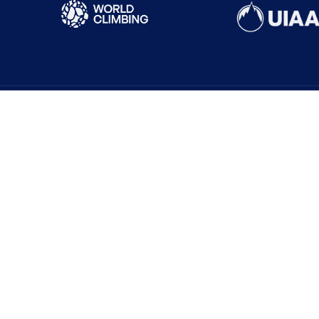
Sık Ziyaret Edilenler
Yönetim Kurulu
Sistemi
İl Temsilcileri
Güncel Haberler
isi
Harç ve Katılım Payları
Tırmanış Raporları