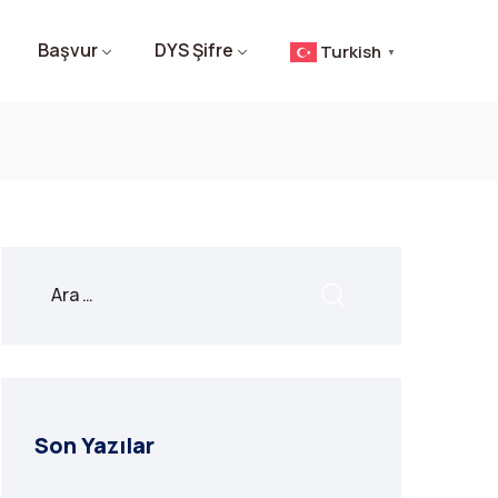
Başvur
DYS Şifre
Turkish
▼
Son Yazılar