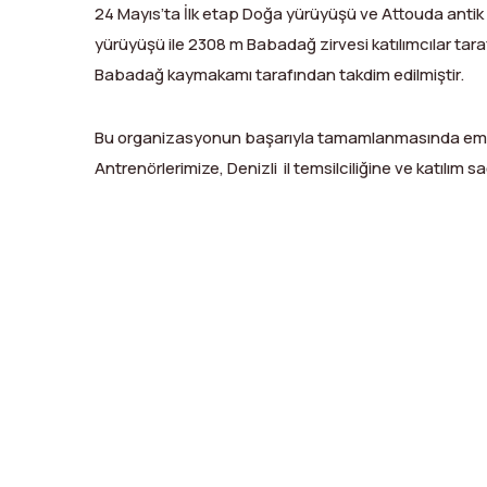
24 Mayıs’ta İlk etap Doğa yürüyüşü ve Attouda antik k
yürüyüşü ile 2308 m Babadağ zirvesi katılımcılar tarafın
Babadağ kaymakamı tarafından takdim edilmiştir.
Bu organizasyonun başarıyla tamamlanmasında em
Antrenörlerimize, Denizli il temsilciliğine ve katılım 
X
Facebook
WhatsApp
LinkedIn
Print
Copy
Link