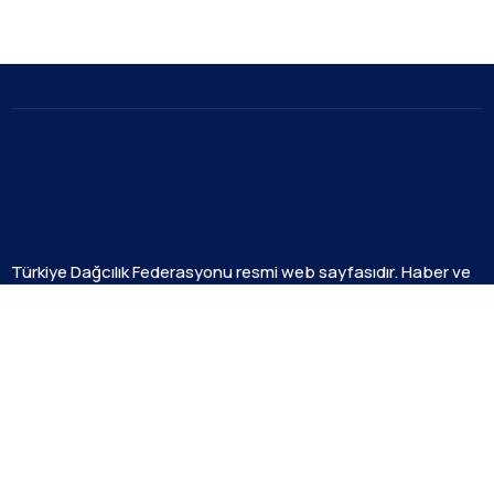
Türkiye Dağcılık Federasyonu resmi web sayfasıdır. Haber ve
Duyurular için takipte kalın!
Beştepe Mah. Zübeyde Hanım Cd. AZAFLI PLAZA No:56/12
06560 Yenimahalle/ANKARA
+90 312 311 91 20