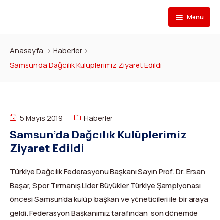
Menu
Federasyon
Anasayfa
Haberler
Branşlar
İletişim
Samsun’da Dağcılık Kulüplerimiz Ziyaret Edildi
Kulüpler
Tarihçe
Dağcılık
Bilgi Bankası
Bakan
Spor Tırmanış
Kulüp Listesi
5 Mayıs 2019
Haberler
Başvur
Başkan
Para Tırmanış
Haber Yayınlama Prosedürü
Faaliyet Programı
Samsun’da Dağcılık Kulüplerimiz
Ziyaret Edildi
DYS Şifre
Yönetim Kurulu
Dağ Kayağı
Kulüp Eğitim Başvuruları ve Uygulama Adımları
Formlar
Görevli Başvurusu
Türkiye Dağcılık Federasyonu Başkanı Sayın Prof. Dr. Ersan
İdari Personel
Buz Tırmanışı
İlanlar
TDF Yayın/Kitap Başvurusu
DYS İlk Giriş ve Şifre (Kulüp)
Başar, Spor Tırmanış Lider Büyükler Türkiye Şampiyonası
İl Temsilcileri
Kanyoning
Türkiye ‘nin Dağları
Kimlik Başvurusu
DYS İlk Giriş ve Şifre (Sporcu, Antrenör, Hakem vb.)
öncesi Samsun’da kulüp başkan ve yöneticileri ile bir araya
geldi. Federasyon Başkanımız tarafından son dönemde