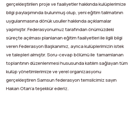
Dağ Evi
Yüksek Dağ Koşusu
Tırmanış Raporları
DYS Şifre Başvuru Formu (Sadece Kulüp Yetkilileri)
gerçekleştirilen proje ve faaliyetler hakkında kulüplerimize
bilgi paylaşımında bulunmuş olup, yeni eğitim talimatının
Kurullar
Anti-Doping
uygulanmasına dönük usuller hakkında açıklamalar
Federasyon Logosu
Mevzuat
yapmıştır. Federasyonumuz tarafından önümüzdeki
süreçte açılması planlanan eğitim faaliyetleri ile ilgili bilgi
Harç ve Katılım Payları
veren Federasyon Başkanımız, ayrıca kulüplerimizin istek
ve talepleri almıştır. Soru-cevap bölümü ile tamamlanan
Yayınlar
toplantının düzenlenmesi hususunda katılım sağlayan tüm
Rotalar
kulüp yönetimlerimize ve yerel organizasyonu
gerçekleştiren Samsun federasyon temsilcimiz sayın
Arşivler
Hakan Otan’a teşekkür ederiz.
Video
X
Facebook
WhatsApp
LinkedIn
Print
Copy
2007-2016 Yılı Arşivleri
Link