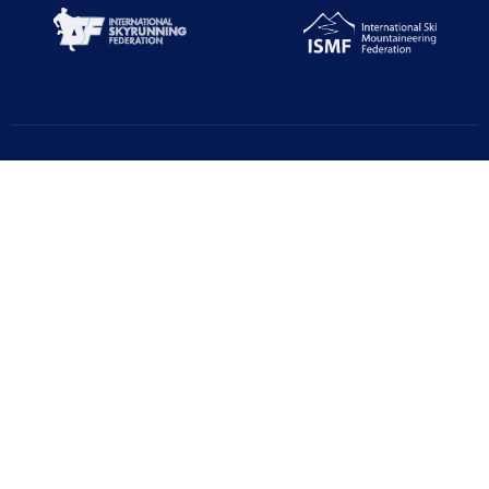
Türkiye Dağcılık Federasyonu resmi web sayfasıdır. Haber ve
Duyurular için takipte kalın!
Beştepe Mah. Zübeyde Hanım Cd. AZAFLI PLAZA No:56/12
06560 Yenimahalle/ANKARA
+90 312 311 91 20