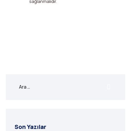
sağlanmalıdır.
X
Facebook
WhatsApp
LinkedIn
Print
Copy
Link
Son Yazılar