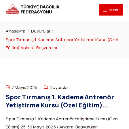
Menu
Federasyon
Anasayfa
Duyurular
Branşlar
İletişim
Spor Tırmanış 1. Kademe Antrenör Yetiştirme Kursu (Özel
Eğitim) Ankara-Başvuruları
Kulüpler
Tarihçe
Dağcılık
Bilgi Bankası
Bakan
Spor Tırmanış
Kulüp Listesi
Başvur
Başkan
Para Tırmanış
Haber Yayınlama Prosedürü
Faaliyet Programı
7 Mayıs 2025
Duyurular
DYS Şifre
Yönetim Kurulu
Dağ Kayağı
Kulüp Eğitim Başvuruları ve Uygulama Adımları
Formlar
Görevli Başvurusu
Spor Tırmanış 1. Kademe Antrenör
Yetiştirme Kursu (Özel Eğitim)
İdari Personel
Buz Tırmanışı
İlanlar
TDF Yayın/Kitap Başvurusu
DYS İlk Giriş ve Şifre (Kulüp)
Ankara-Başvuruları
İl Temsilcileri
Kanyoning
Türkiye ‘nin Dağları
Kimlik Başvurusu
DYS İlk Giriş ve Şifre (Sporcu, Antrenör, Hakem vb.)
Spor Tırmanış 1. Kademe Antrenör Yetiştirme Kursu (Özel
Eğitim) 25-30 Mayıs 2025 / Ankara-Başvuruları