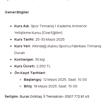
Dağ Evi
Yüksek Dağ Koşusu
Tırmanış Raporları
DYS Şifre Başvuru Formu (Sadece Kulüp Yetkilileri)
Genel Bilgiler
Kurullar
Anti-Doping
Federasyon Logosu
Mevzuat
Kurs Adı
: Spor Tırmanış 1. Kademe Antrenör
Yetiştirme Kursu (Özel Eğitim)
Harç ve Katılım Payları
Kurs Tarihi
: 25-30 Mayıs 2025
Yayınlar
Kurs Yeri
: Altındağ Ulubey Sporcu Fabrikası Tırmanış
Duvarı
Rotalar
Kontenjan
: 30 kişi
Kurs Ücreti
: 2.250 TL
Arşivler
Ön Kayıt Tarihleri
:
Video
Başlangıç
: 12 Mayıs 2025, Saat: 10:00
Bitiş
: 18 Mayıs 2025, Saat: 15:00
2007-2016 Yılı Arşivleri
İletişim
: Burak Göktaş İl Temsilcisi– 0507 772 81 45