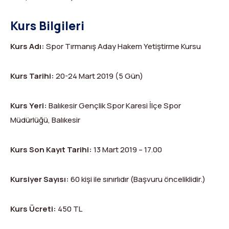
Dağ Evi
Yüksek Dağ Koşusu
Tırmanış Raporları
DYS Şifre Başvuru Formu (Sadece Kulüp Yetkilileri)
Kurs Bilgileri
Kurullar
Anti-Doping
Kurs Adı​​:​
Spor Tırmanış Aday Hakem Yetiştirme Kursu
Federasyon Logosu
Mevzuat
Harç ve Katılım Payları
Kurs Tarihi​​:​
20-24 Mart 2019 (5 Gün)
Yayınlar
Kurs Yeri​​:​
Balıkesir Gençlik Spor Karesi İlçe Spor
Müdürlüğü, Balıkesir
Rotalar
Arşivler
Kurs Son Kayıt Tarihi:​
13 Mart 2019 – 17.00
Video
Kursiyer Sayısı​:​
60 kişi ile sınırlıdır (Başvuru önceliklidir.)
2007-2016 Yılı Arşivleri
Kurs Ücreti​​:​
450 TL