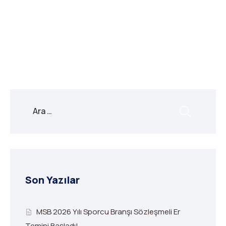
X
Facebook
WhatsApp
LinkedIn
Print
Copy
Link
Son Yazılar
MSB 2026 Yılı Sporcu Branşı Sözleşmeli Er
Temini Başladı!