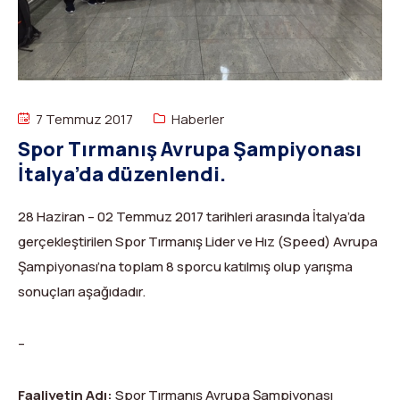
Dağ Evi
Yüksek Dağ Koşusu
Tırmanış Raporları
DYS Şifre Başvuru Formu (Sadece Kulüp Yetkilileri)
Kurullar
Anti-Doping
Federasyon Logosu
Mevzuat
7 Temmuz 2017
Haberler
Harç ve Katılım Payları
Spor Tırmanış Avrupa Şampiyonası
İtalya’da düzenlendi.
Yayınlar
Rotalar
28 Haziran – 02 Temmuz 2017 tarihleri arasında İtalya’da
gerçekleştirilen Spor Tırmanış Lider ve Hız (Speed) Avrupa
Arşivler
Şampiyonası’na toplam 8 sporcu katılmış olup yarışma
sonuçları aşağıdadır.
Video
2007-2016 Yılı Arşivleri
–
Faaliyetin Adı:
Spor Tırmanış Avrupa Şampiyonası