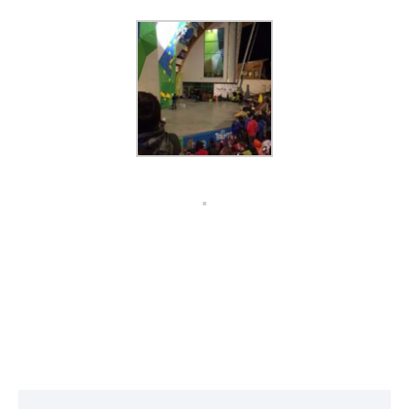
X
Facebook
WhatsApp
LinkedIn
Print
Copy
Link