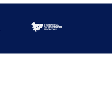
Abone Ol!
Duyurulardan haberdar ol!
Ad