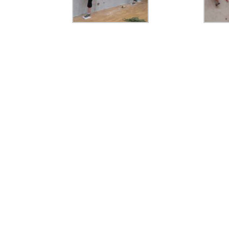
X
Facebook
WhatsApp
LinkedIn
Print
Copy
Link