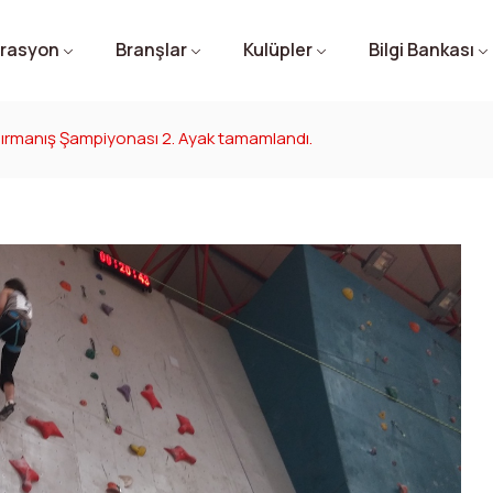
rasyon
Branşlar
Kulüpler
Bilgi Bankası
Tırmanış Şampiyonası 2. Ayak tamamlandı.