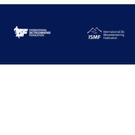
Alt Menüler
E-Zirve
Türkiye Dağcılık Federasyonu resmi web
Dağcılık Yönetim 
sayfasıdır. Haber ve Duyurular için takipte
kalın!
7000+ Veritabanı