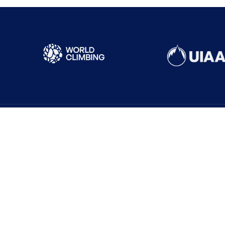
Sık Ziyaret Edilenler
Yönetim Kurulu
Sistemi
İl Temsilcileri
Güncel Haberler