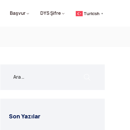
Başvur
DYS Şifre
Turkish
▼
Son Yazılar