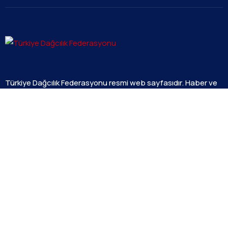
Türkiye Dağcılık Federasyonu resmi web sayfasıdır. Haber ve
Duyurular için takipte kalın!
Beştepe Mah. Zübeyde Hanım Cd. AZAFLI PLAZA No:56/12
06560 Yenimahalle/ANKARA
+90 312 311 91 20
bilgi@tdf.tr