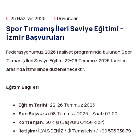
Dağ Evi
Yüksek Dağ Koşusu
Tırmanış Raporları
DYS Şifre Başvuru Formu (Sadece Kulüp Yetkilileri)
25 Haziran 2026
Duyurular
Kurullar
Anti-Doping
Spor Tırmanış İleri Seviye Eğitimi –
Federasyon Logosu
Mevzuat
İzmir Başvuruları
Harç ve Katılım Payları
Federasyonumuz 2026 faaliyet programında bulunan Spor
Tırmanış İleri Seviye Eğitimi 22-26 Temmuz 2026 tarihleri
Yayınlar
arasında İzmir ilinde düzenlenecektir.
Rotalar
Eğitim Bilgileri
Arşivler
Eğitim Tarihi:
22-26 Temmuz 2026
Video
Son Başvuru:
08 Temmuz 2026 – Saat: 07:00
2007-2016 Yılı Arşivleri
Kontenjan:
30 Kişi (Başvuru Önceliklidir)
İletişim:
İLYAS DENİZ / (İl Temsilcisi) / +90 535 338 79