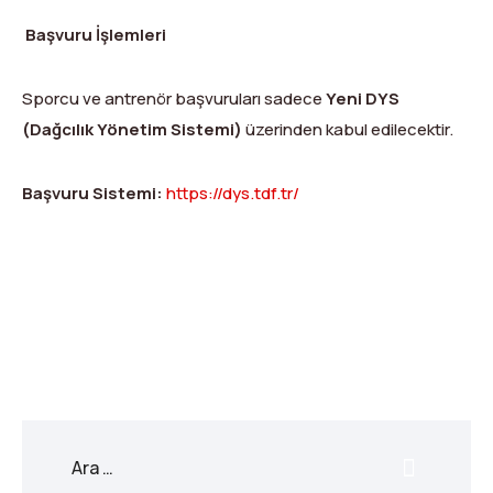
Başvuru İşlemleri
Sporcu ve antrenör başvuruları sadece
Yeni DYS
(Dağcılık Yönetim Sistemi)
üzerinden kabul edilecektir.
Başvuru Sistemi:
https://dys.tdf.tr/
X
Facebook
WhatsApp
LinkedIn
Print
Copy
Link