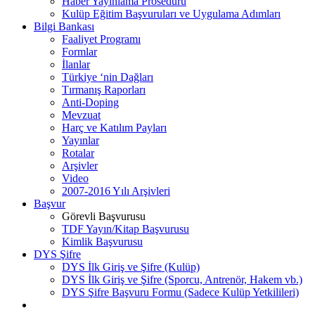
Haber Yayınlama Prosedürü
Kulüp Eğitim Başvuruları ve Uygulama Adımları
Bilgi Bankası
Faaliyet Programı
Formlar
İlanlar
Türkiye ‘nin Dağları
Tırmanış Raporları
Anti-Doping
Mevzuat
Harç ve Katılım Payları
Yayınlar
Rotalar
Arşivler
Video
2007-2016 Yılı Arşivleri
Başvur
Görevli Başvurusu
TDF Yayın/Kitap Başvurusu
Kimlik Başvurusu
DYS Şifre
DYS İlk Giriş ve Şifre (Kulüp)
DYS İlk Giriş ve Şifre (Sporcu, Antrenör, Hakem vb.)
DYS Şifre Başvuru Formu (Sadece Kulüp Yetkilileri)