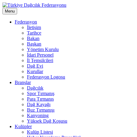
Menu
Federasyon
İletişim
Tarihçe
Bakan
Başkan
Yönetim Kurulu
İdari Personel
İl Temsilcileri
Dağ Evi
Kurullar
Federasyon Logosu
Branşlar
Dağcılık
Spor Tırmanış
Para Tırmanış
Dağ Kayağı
Buz Tırmanışı
Kanyoning
Yüksek Dağ Koşusu
Kulüpler
Kulüp Listesi