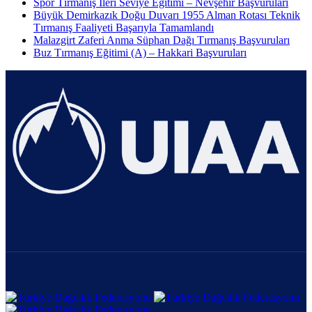
Spor Tırmanış İleri Seviye Eğitimi – Nevşehir Başvuruları
Büyük Demirkazık Doğu Duvarı 1955 Alman Rotası Teknik
Tırmanış Faaliyeti Başarıyla Tamamlandı
Malazgirt Zaferi Anma Süphan Dağı Tırmanış Başvuruları
Buz Tırmanış Eğitimi (A) – Hakkari Başvuruları