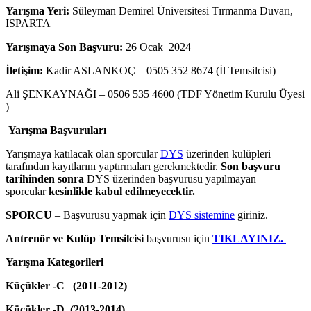
Yarışma Yeri:
Süleyman Demirel Üniversitesi Tırmanma Duvarı,
ISPARTA
Yarışmaya Son Başvuru:
26 Ocak 2024
İletişim:
Kadir ASLANKOÇ – 0505 352 8674 (İl Temsilcisi)
Ali ŞENKAYNAĞI – 0506 535 4600 (TDF Yönetim Kurulu Üyesi
)
Yarışma Başvuruları
Yarışmaya katılacak olan sporcular
DYS
üzerinden kulüpleri
tarafından kayıtlarını yaptırmaları gerekmektedir.
Son başvuru
tarihinden sonra
DYS üzerinden başvurusu yapılmayan
sporcular
kesinlikle kabul edilmeyecektir.
SPORCU
– Başvurusu yapmak için
DYS sistemine
giriniz.
Antrenör ve Kulüp Temsilcisi
başvurusu için
TIKLAYINIZ.
Yarışma Kategorileri
Küçükler -C (2011-2012)
Küçükler -D (2013-2014)