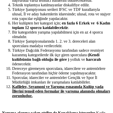
başvuruda varsa temsilci isimlerini bildireceklerdir.
Teknik toplantıya katılmayanlar diskalifiye edilir.
Türkiye Şampiyonası serileri IFSC ve TDF kurallarıyla
ulusal, İl ve aday hakemlerin idaresinde; ulusal, rota ve stajyer
rota yapıcılar eşliğinde yapılacaktır.
Her kulüpten her kategori için;
en fazla 6 Erkek ve 6 Kadın
toplam 12 sporcu katılabilecektir
.
Bir kategoriden yarışma yapılabilmesi için en az 4 sporcu
olmalıdır.
Türkiye Şampiyonalarında 1. 2. ve 3. dereceleri alan
sporculara madalya verilecektir.
Türkiye Dağcılık Federasyonu tarafından sadece resmiyet
kazanmış kategorilerde ilk üçe giren sporculara
(Kendi
kulübünün bağlı olduğu ile göre )
yolluk ve
harcırah
ödenecektir.
Dereceye giremeyen sporculara, idarecilere ve antrenörlere
Federasyon tarafından hiçbir ödeme yapılmayacaktır.
Sporcular, idareciler ve antrenörler Gençlik ve Spor İl
Müdürlüğü imkanları ile yarışmalara katılabilirler.
Kafileler, Seramoni ve Yarışma esnasında Kulüp yada
İllerini temsil eden formalar ile yarışma alanında olmaları
zorunludur.
Yarışma alanına yakın oteller de Konaklama isteyenler
Kadir