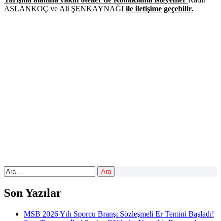
ASLANKOÇ ve Ali ŞENKAYNAĞI
ile iletişime geçebilir.
X
Facebook
WhatsApp
LinkedIn
Print
Copy
Link
Son Yazılar
MSB 2026 Yılı Sporcu Branşı Sözleşmeli Er Temini Başladı!