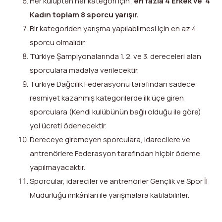
Her kulüpten her kategori için;
en fazla 4 Erkek ve 4
Kadın toplam 8 sporcu yarışır
.
Bir kategoriden yarışma yapılabilmesi için en az 4
sporcu olmalıdır.
Türkiye Şampiyonalarında 1. 2. ve 3. dereceleri alan
sporculara madalya verilecektir.
Türkiye Dağcılık Federasyonu tarafından sadece
resmiyet kazanmış kategorilerde ilk üçe giren
sporculara (Kendi kulübünün bağlı olduğu ile göre)
yol ücreti ödenecektir.
Dereceye giremeyen sporculara, idarecilere ve
antrenörlere Federasyon tarafından hiçbir ödeme
yapılmayacaktır.
Sporcular, idareciler ve antrenörler Gençlik ve Spor İl
Müdürlüğü imkânları ile yarışmalara katılabilirler.
X
Facebook
WhatsApp
LinkedIn
Print
Copy