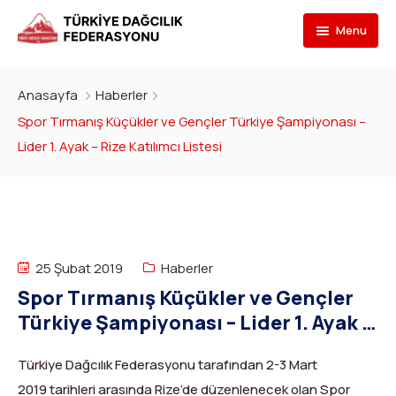
Menu
Federasyon
Anasayfa
Haberler
Branşlar
İletişim
Spor Tırmanış Küçükler ve Gençler Türkiye Şampiyonası –
Lider 1. Ayak – Rize Katılımcı Listesi
Kulüpler
Tarihçe
Dağcılık
Bilgi Bankası
Bakan
Spor Tırmanış
Kulüp Listesi
Başvur
Başkan
Para Tırmanış
Haber Yayınlama Prosedürü
Faaliyet Programı
25 Şubat 2019
Haberler
DYS Şifre
Yönetim Kurulu
Dağ Kayağı
Kulüp Eğitim Başvuruları ve Uygulama Adımları
Formlar
Görevli Başvurusu
Spor Tırmanış Küçükler ve Gençler
Türkiye Şampiyonası – Lider 1. Ayak –
İdari Personel
Buz Tırmanışı
İlanlar
TDF Yayın/Kitap Başvurusu
DYS İlk Giriş ve Şifre (Kulüp)
Turkish
▼
Rize Katılımcı Listesi
İl Temsilcileri
Kanyoning
Türkiye ‘nin Dağları
Kimlik Başvurusu
DYS İlk Giriş ve Şifre (Sporcu, Antrenör, Hakem vb.)
Türkiye Dağcılık Federasyonu tarafından 2-3 Mart
2019 tarihleri arasında Rize’de düzenlenecek olan Spor