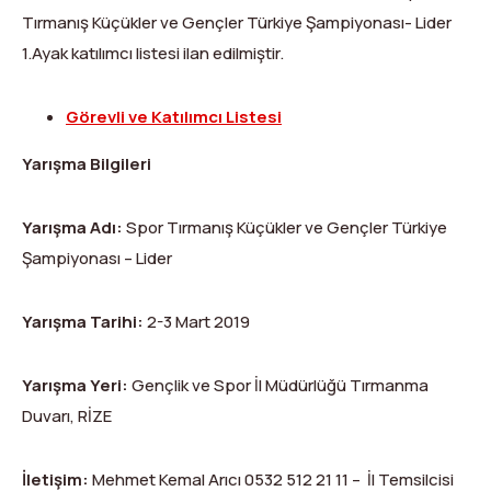
Dağ Evi
Yüksek Dağ Koşusu
Tırmanış Raporları
DYS Şifre Başvuru Formu (Sadece Kulüp Yetkilileri)
Tırmanış Küçükler ve Gençler Türkiye Şampiyonası- Lider
1.Ayak katılımcı listesi ilan edilmiştir.
Kurullar
Anti-Doping
Federasyon Logosu
Mevzuat
Görevli ve Katılımcı Listesi
Harç ve Katılım Payları
Yarışma Bilgileri
Yayınlar
Yarışma Adı:
Spor Tırmanış Küçükler ve Gençler Türkiye
Şampiyonası – Lider
Rotalar
Arşivler
Yarışma Tarihi:
2-3 Mart 2019
Video
Yarışma Yeri:
Gençlik ve Spor İl Müdürlüğü Tırmanma
2007-2016 Yılı Arşivleri
Duvarı, RİZE
İletişim:
Mehmet Kemal Arıcı 0532 512 21 11 – İl Temsilcisi