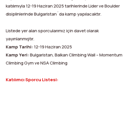
Dağ Evi
Yüksek Dağ Koşusu
Tırmanış Raporları
DYS Şifre Başvuru Formu (Sadece Kulüp Yetkilileri)
katılımıyla 12-19 Haziran 2025 tarihlerinde Lider ve Boulder
disiplinlerinde Bulgaristan´da kamp yapılacaktır.
Kurullar
Anti-Doping
Federasyon Logosu
Mevzuat
Listede yer alan sporcularımız için davet olarak
yayınlanmıştır.
Harç ve Katılım Payları
Kamp Tarihi:
12-19 Haziran 2025
Kamp Yeri:
Bulgaristan, Balkan Climbing Wall – Momentum
Yayınlar
Climbing Gym ve NSA Climbing
Rotalar
Katılımcı Sporcu Listesi:
Arşivler
Video
2007-2016 Yılı Arşivleri
X
Facebook
WhatsApp
LinkedIn
Print
Copy
Link