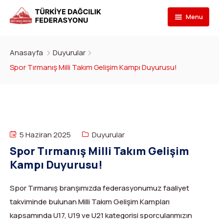
Menu
Federasyon
Anasayfa
Duyurular
Branşlar
İletişim
Spor Tırmanış Milli Takım Gelişim Kampı Duyurusu!
Kulüpler
Tarihçe
Dağcılık
Bilgi Bankası
Bakan
Spor Tırmanış
Kulüp Listesi
Başvur
Başkan
Para Tırmanış
Haber Yayınlama Prosedürü
Faaliyet Programı
5 Haziran 2025
Duyurular
Spor Tırmanış Milli Takım Gelişim
DYS Şifre
Yönetim Kurulu
Dağ Kayağı
Kulüp Eğitim Başvuruları ve Uygulama Adımları
Formlar
Görevli Başvurusu
Kampı Duyurusu!
İdari Personel
Buz Tırmanışı
İlanlar
TDF Yayın/Kitap Başvurusu
DYS İlk Giriş ve Şifre (Kulüp)
Turkish
▼
Spor Tırmanış branşımızda federasyonumuz faaliyet
İl Temsilcileri
Kanyoning
Türkiye ‘nin Dağları
Kimlik Başvurusu
DYS İlk Giriş ve Şifre (Sporcu, Antrenör, Hakem vb.)
takviminde bulunan Milli Takım Gelişim Kampları
kapsamında U17, U19 ve U21 kategorisi sporcularımızın