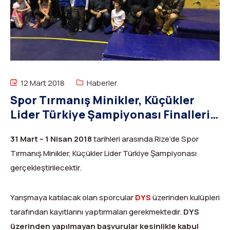
Dağ Evi
Yüksek Dağ Koşusu
Tırmanış Raporları
DYS Şifre Başvuru Formu (Sadece Kulüp Yetkilileri)
Kurullar
Anti-Doping
Federasyon Logosu
Mevzuat
Harç ve Katılım Payları
12 Mart 2018
Haberler
Spor Tırmanış Minikler, Küçükler
Yayınlar
Lider Türkiye Şampiyonası Finalleri
Rotalar
1. Ayak – Rize Başvuruları
31 Mart – 1 Nisan 2018
tarihleri arasında Rize’de Spor
Arşivler
Tırmanış Minikler, Küçükler Lider Türkiye Şampiyonası
gerçekleştirilecektir.
Video
2007-2016 Yılı Arşivleri
Yarışmaya katılacak olan sporcular
DYS
üzerinden kulüpleri
tarafından kayıtlarını yaptırmaları gerekmektedir.
DYS
üzerinden yapılmayan başvurular kesinlikle kabul