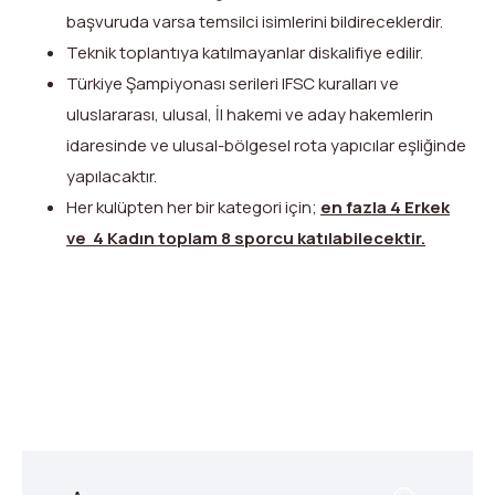
başvuruda varsa temsilci isimlerini bildireceklerdir.
Teknik toplantıya katılmayanlar diskalifiye edilir.
Türkiye Şampiyonası serileri IFSC kuralları ve
uluslararası, ulusal, İl hakemi ve aday hakemlerin
idaresinde ve ulusal-bölgesel rota yapıcılar eşliğinde
yapılacaktır.
Her kulüpten her bir kategori için;
en fazla 4 Erkek
ve 4 Kadın toplam 8 sporcu katılabilecektir
.
X
Facebook
WhatsApp
LinkedIn
Print
Copy
Link