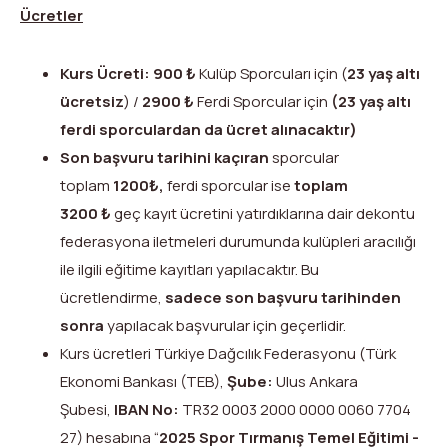
Ücretler
Kurs Ücreti:
900
₺
Kulüp Sporcuları için (
23 yaş altı
ücretsiz
) /
2900
₺
Ferdi Sporcular için
(23 yaş altı
ferdi sporculardan da ücret alınacaktır)
Son başvuru tarihini kaçıran
sporcular
toplam
1200
₺
,
ferdi sporcular ise
toplam
3200
₺
geç kayıt ücretini yatırdıklarına dair dekontu
federasyona iletmeleri durumunda kulüpleri aracılığı
ile ilgili eğitime kayıtları yapılacaktır.
Bu
ücretlendirme,
sadece son başvuru tarihinden
sonra
yapılacak başvurular için geçerlidir.
Kurs ücretleri Türkiye Dağcılık Federasyonu (Türk
Ekonomi Bankası (TEB),
Şube:
Ulus Ankara
Şubesi,
IBAN No:
TR32 0003 2000 0000 0060 7704
27) hesabına “
2025
Spor Tırmanış Temel Eğitimi -