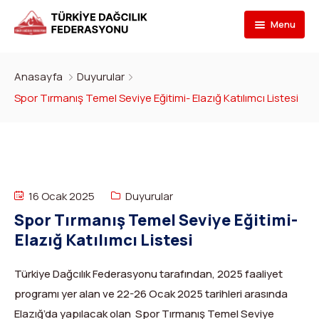
Menu
Federasyon
Anasayfa
Duyurular
Branşlar
İletişim
Spor Tırmanış Temel Seviye Eğitimi- Elazığ Katılımcı Listesi
Kulüpler
Tarihçe
Dağcılık
Bilgi Bankası
Bakan
Spor Tırmanış
Kulüp Listesi
Başvur
Başkan
Para Tırmanış
Haber Yayınlama Prosedürü
Faaliyet Programı
16 Ocak 2025
Duyurular
Spor Tırmanış Temel Seviye Eğitimi-
DYS Şifre
Yönetim Kurulu
Dağ Kayağı
Kulüp Eğitim Başvuruları ve Uygulama Adımları
Formlar
Görevli Başvurusu
Elazığ Katılımcı Listesi
İdari Personel
Buz Tırmanışı
İlanlar
TDF Yayın/Kitap Başvurusu
DYS İlk Giriş ve Şifre (Kulüp)
Turkish
▼
Türkiye Dağcılık Federasyonu tarafından, 2025 faaliyet
İl Temsilcileri
Kanyoning
Türkiye ‘nin Dağları
Kimlik Başvurusu
DYS İlk Giriş ve Şifre (Sporcu, Antrenör, Hakem vb.)
programı yer alan ve 22-26 Ocak 2025 tarihleri ​​arasında
Elazığ’da yapılacak olan Spor Tırmanış Temel Seviye