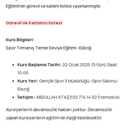
Dağ Evi
Yüksek Dağ Koşusu
Tırmanış Raporları
DYS Şifre Başvuru Formu (Sadece Kulüp Yetkilileri)
Eğitimi’nin görevli ve katılım listesi yayınlanmıştır.
Kurullar
Anti-Doping
Görevli Ve Katılımcı listesi
Federasyon Logosu
Mevzuat
Kurs Bilgileri:
Harç ve Katılım Payları
Spor Tırmanış Temel Seviye Eğitimi -Elâzığ
Yayınlar
Kurs Başlama Tarihi:
22 Ocak 2025 (5 Gün) Saat:
Rotalar
10:00
Kurs Yeri:
Gençlik Spor İl Müdürlüğü -Spor Salonu-
Arşivler
Elazığ
Video
İletişim:
ABDULLAH ATAŞ 532 774 14 02 İl temsilcisi
Kursiyerlerin devamsızlık hakları yoktur. Devamsızlık
2007-2016 Yılı Arşivleri
yapan kursiyerlerin eğitim ile ilişiği kesilecektir.