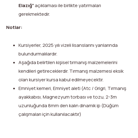
Elazığ”
açıklaması ile birlikte yatırmaları
gerekmektedir.
Notlar:
Kursiyerler, 2025 yılı vizeli lisanslarını yanlarında
bulundurmalılardır.
Aşağıda belirtilen kişisel tırmanış malzemelerini
kendileri getireceklerdir. Tırmanış malzemesi eksik
olan kursiyer kursa kabul edilmeyecektir.
Emniyet kemeri, Emniyet aleti (Atc / Grigri, Tırmanış
ayakkabısı, Magnezyum torbası ve tozu, 2-3m
uzunluğunda 8mm den kalın dinamik ip (Düğüm
çalışmaları için kullanılacaktır)
X
Facebook
WhatsApp
LinkedIn
Print
Copy