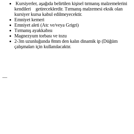
Kursiyerler, aşağıda belirtilen kişisel tırmanış malzemelerini
kendileri getireceklerdir. Tırmanış malzemesi eksik olan
kursiyer kursa kabul edilmeyecektir.
Emniyet kemeri
Emniyet aleti (Atc ve/veya Grigri)
Tırmanış ayakkabısı
Magnezyum torbası ve tozu
2-3m uzunluğunda 8mm den kalın dinamik ip (Düğüm
çalışmaları için kullanılacaktır.
—
X
Facebook
WhatsApp
LinkedIn