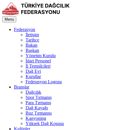
Menu
Federasyon
İletişim
Tarihçe
Bakan
Başkan
Yönetim Kurulu
İdari Personel
İl Temsilcileri
Dağ Evi
Kurullar
Federasyon Logosu
Branşlar
Dağcılık
Spor Tırmanış
Para Tırmanış
Dağ Kayağı
Buz Tırmanışı
Kanyoning
Yüksek Dağ Koşusu
Kulüpler