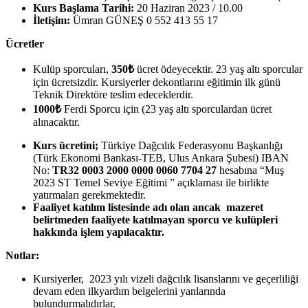
Kurs Başlama Tarihi:
20 Haziran 2023 / 10.00
İletişim:
Ümran GÜNEŞ 0 552 413 55 17
Ücretler
Kulüp sporcuları,
350₺
ücret ödeyecektir. 23 yaş altı sporcular
için ücretsizdir. Kursiyerler dekontlarını eğitimin ilk günü
Teknik Direktöre teslim edeceklerdir.
1000₺
Ferdi Sporcu için (23 yaş altı sporculardan ücret
alınacaktır.
Kurs ücretini;
Türkiye Dağcılık Federasyonu Başkanlığı
(Türk Ekonomi Bankası-TEB, Ulus Ankara Şubesi) IBAN
No:
TR32 0003 2000 0000 0060 7704 27
hesabına “Muş
2023 ST Temel Seviye Eğitimi ” açıklaması ile birlikte
yatırmaları gerekmektedir.
Faaliyet katılım listesinde adı olan ancak mazeret
belirtmeden faaliyete katılmayan sporcu ve kulüpleri
hakkında işlem yapılacaktır.
Notlar:
Kursiyerler, 2023 yılı vizeli dağcılık lisanslarını ve geçerliliği
devam eden ilkyardım belgelerini yanlarında
bulundurmalıdırlar.