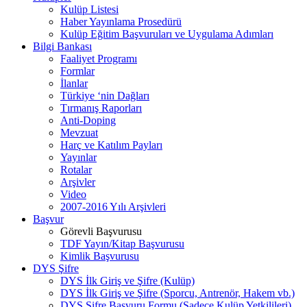
Kulüp Listesi
Haber Yayınlama Prosedürü
Kulüp Eğitim Başvuruları ve Uygulama Adımları
Bilgi Bankası
Faaliyet Programı
Formlar
İlanlar
Türkiye ‘nin Dağları
Tırmanış Raporları
Anti-Doping
Mevzuat
Harç ve Katılım Payları
Yayınlar
Rotalar
Arşivler
Video
2007-2016 Yılı Arşivleri
Başvur
Görevli Başvurusu
TDF Yayın/Kitap Başvurusu
Kimlik Başvurusu
DYS Şifre
DYS İlk Giriş ve Şifre (Kulüp)
DYS İlk Giriş ve Şifre (Sporcu, Antrenör, Hakem vb.)
DYS Şifre Başvuru Formu (Sadece Kulüp Yetkilileri)