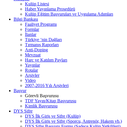
Kulüp Listesi
Haber Yayınlama Prosedürü
Kulüp Eğitim Başvuruları ve Uygulama Adımları
Bilgi Bankası
Faaliyet Programı
Formlar
İlanlar
Türkiye ‘nin Dağları
Tırmanış Raporları
Anti-Doping
Mevzuat
Harç ve Katılım Payları
Yayınlar
Rotalar
Arşivler
Video
2007-2016 Yılı Arşivleri
Başvur
Görevli Başvurusu
TDF Yayın/Kitap Başvurusu
Kimlik Başvurusu
DYS Şifre
DYS İlk Giriş ve Şifre (Kulüp)
DYS İlk Giriş ve Şifre (Sporcu, Antrenör, Hakem vb.)
DYS Şifre Başvuru Formu (Sadece Kulüp Yetkilileri)