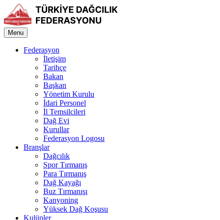
Menu
Federasyon
İletişim
Tarihçe
Bakan
Başkan
Yönetim Kurulu
İdari Personel
İl Temsilcileri
Dağ Evi
Kurullar
Federasyon Logosu
Branşlar
Dağcılık
Spor Tırmanış
Para Tırmanış
Dağ Kayağı
Buz Tırmanışı
Kanyoning
Yüksek Dağ Koşusu
Kulüpler