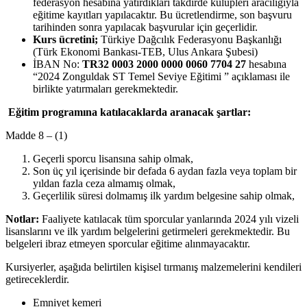
federasyon hesabına yatırdıkları takdirde kulüpleri aracılığıyla
eğitime kayıtları yapılacaktır. Bu ücretlendirme, son başvuru
tarihinden sonra yapılacak başvurular için geçerlidir.
Kurs ücretini;
Türkiye Dağcılık Federasyonu Başkanlığı
(Türk Ekonomi Bankası-TEB, Ulus Ankara Şubesi)
İBAN No:
TR32 0003 2000 0000 0060 7704 27
hesabına
“2024 Zonguldak ST Temel Seviye Eğitimi ” açıklaması ile
birlikte yatırmaları gerekmektedir.
Eğitim programına katılacaklarda aranacak şartlar:
Madde 8 – (1)
Geçerli sporcu lisansına sahip olmak,
Son üç yıl içerisinde bir defada 6 aydan fazla veya toplam bir
yıldan fazla ceza almamış olmak,
Geçerlilik süresi dolmamış ilk yardım belgesine sahip olmak,
Notlar:
Faaliyete katılacak tüm sporcular yanlarında 2024 yılı vizeli
lisanslarını ve ilk yardım belgelerini getirmeleri gerekmektedir. Bu
belgeleri ibraz etmeyen sporcular eğitime alınmayacaktır.
Kursiyerler, aşağıda belirtilen kişisel tırmanış malzemelerini kendileri
getireceklerdir.
Emniyet kemeri