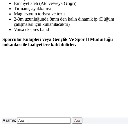
Emniyet aleti (Atc ve/veya Grigri)
Tırmanış ayakkabısı
Magnezyum torbası ve tozu
2-3m uzunluğunda 8mm den kalın dinamik ip (Düğüm
çalışmaları için kullanılacaktır)
Varsa ekspres band
Sporcular kulüpleri veya Gençlik Ve Spor İl Müdürlüğü
imkanları ile faaliyetlere katılabilirler.
X
Facebook
WhatsApp
LinkedIn
Print
Arama:
Copy