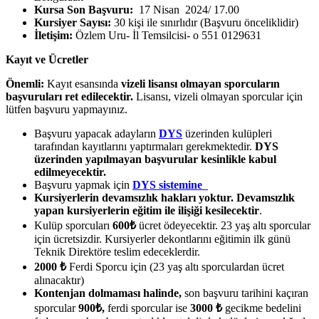
Kursa Son Başvuru:
17 Nisan 2024/ 17.00
Kursiyer Sayısı:
30 kişi ile sınırlıdır (Başvuru önceliklidir)
İletişim:
Özlem Uru- İl Temsilcisi- o 551 0129631
Kayıt ve Ücretler
Önemli:
Kayıt esansında
vizeli lisansı olmayan sporcuların
başvuruları ret edilecektir.
Lisansı, vizeli olmayan sporcular için
lütfen başvuru yapmayınız.
Başvuru yapacak adayların
DYS
üzerinden kulüpleri
tarafından kayıtlarını yaptırmaları gerekmektedir.
DYS
üzerinden yapılmayan başvurular kesinlikle kabul
edilmeyecektir.
Başvuru yapmak için
DYS sistemine
Kursiyerlerin devamsızlık hakları yoktur. Devamsızlık
yapan kursiyerlerin eğitim ile ilişiği kesilecektir
.
Kulüp sporcuları
600
₺
ücret ödeyecektir. 23 yaş altı sporcular
için ücretsizdir. Kursiyerler dekontlarını eğitimin ilk günü
Teknik Direktöre teslim edeceklerdir.
2000
₺
Ferdi Sporcu için (23 yaş altı sporculardan ücret
alınacaktır)
Kontenjan dolmaması halinde,
son başvuru tarihini kaçıran
sporcular
900
₺
,
ferdi sporcular ise
3000
₺
gecikme bedelini