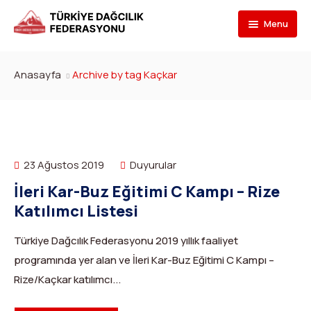
Menu
Federasyon
Anasayfa
Archive by tag Kaçkar
Branşlar
İletişim
Kulüpler
Tarihçe
Dağcılık
Bilgi Bankası
Bakan
Spor Tırmanış
Kulüp Listesi
23 Ağustos 2019
Duyurular
Başvur
Başkan
Para Tırmanış
Haber Yayınlama Prosedürü
Faaliyet Programı
İleri Kar-Buz Eğitimi C Kampı – Rize
Katılımcı Listesi
DYS Şifre
Yönetim Kurulu
Dağ Kayağı
Kulüp Eğitim Başvuruları ve Uygulama Adımları
Formlar
Görevli Başvurusu
Türkiye Dağcılık Federasyonu 2019 yıllık faaliyet
İdari Personel
Buz Tırmanışı
İlanlar
TDF Yayın/Kitap Başvurusu
DYS İlk Giriş ve Şifre (Kulüp)
programında yer alan ve İleri Kar-Buz Eğitimi C Kampı –
Rize/Kaçkar katılımcı...
İl Temsilcileri
Kanyoning
Türkiye ‘nin Dağları
Kimlik Başvurusu
DYS İlk Giriş ve Şifre (Sporcu, Antrenör, Hakem vb.)