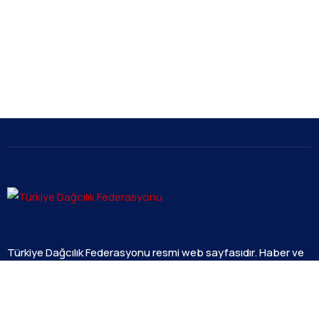
Türkiye Dağcılık Federasyonu resmi web sayfasıdır. Haber ve
Duyurular için takipte kalın!
Beştepe Mah. Zübeyde Hanım Cd. AZAFLI PLAZA No:56/12