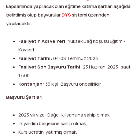
Dağ Evi
Yüksek Dağ Koşusu
Tırmanış Raporları
DYS Şifre Başvuru Formu (Sadece Kulüp Yetkilileri)
kapsamında yapılacak olan eğitime katılma şartları aşağıda
belirtilmiş olup başvurular
DYS
sistemi üzerinden
Kurullar
Anti-Doping
yapılacaktır.
Federasyon Logosu
Mevzuat
Faaliyetin Adı ve Yeri:
Yüksek Dağ Koşusu Eğitimi-
Harç ve Katılım Payları
Kayseri
Faaliyet Tarihi:
04-08 Temmuz 2023
Yayınlar
Faaliyet Son Başvuru Tarihi:
23 Haziran 2023 saat
Rotalar
17:00
Kontenjan:
35 kişi . Başvuru önceliklidir
Arşivler
Başvuru Şartları
Video
2023 yılı vizeli Dağcılık lisansına sahip olmak,
2007-2016 Yılı Arşivleri
İlk yardım belgesine sahip olmak,
Kurs ücretini yatırmış olmak,