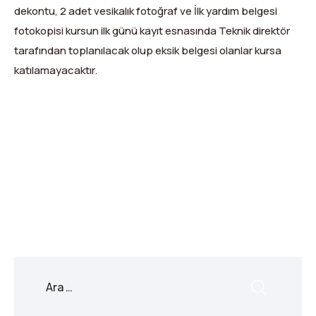
dekontu, 2 adet vesikalık fotoğraf ve İlk yardım belgesi
fotokopisi kursun ilk günü kayıt esnasında Teknik direktör
tarafından toplanılacak olup eksik belgesi olanlar kursa
katılamayacaktır.
X
Facebook
WhatsApp
LinkedIn
Print
Copy
Link