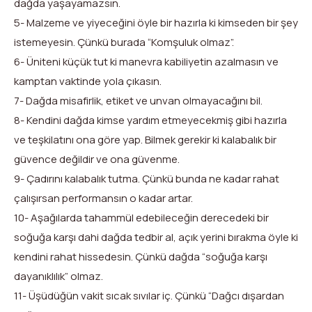
dağda yaşayamazsın.
5- Malzeme ve yiyeceğini öyle bir hazırla ki kimseden bir şey
istemeyesin. Çünkü burada “Komşuluk olmaz”.
6- Üniteni küçük tut ki manevra kabiliyetin azalmasın ve
kamptan vaktinde yola çıkasın.
7- Dağda misafirlik, etiket ve unvan olmayacağını bil.
8- Kendini dağda kimse yardım etmeyecekmiş gibi hazırla
ve teşkilatını ona göre yap. Bilmek gerekir ki kalabalık bir
güvence değildir ve ona güvenme.
9- Çadırını kalabalık tutma. Çünkü bunda ne kadar rahat
çalışırsan performansın o kadar artar.
10- Aşağılarda tahammül edebileceğin derecedeki bir
soğuğa karşı dahi dağda tedbir al, açık yerini bırakma öyle ki
kendini rahat hissedesin. Çünkü dağda “soğuğa karşı
dayanıklılık” olmaz.
11- Üşüdüğün vakit sıcak sıvılar iç. Çünkü “Dağcı dışardan