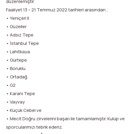
düzenlemiştir.
Dağ Evi
Yüksek Dağ Koşusu
Tırmanış Raporları
DYS Şifre Başvuru Formu (Sadece Kulüp Yetkilileri)
Faaliyet 13 – 21 Temmuz 2022 tarihleri arasından ;
• Yeniçeri II
Kurullar
Anti-Doping
• Güzeller
Federasyon Logosu
Mevzuat
• Adsız Tepe
• İstanbul Tepe
Harç ve Katılım Payları
• Lahitkaya
• Gürtepe
Yayınlar
• Boruklu
Rotalar
• Ortadağ
• G2
Arşivler
• Karani Tepe
• Vayvay
Video
• Küçük Cebel ve
2007-2016 Yılı Arşivleri
• Mecit Doğru zirvelerini başarı ile tamamlamıştır. Kulüp ve
sporcularımızı tebrik ederiz.