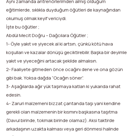
Aynı zamanda antrenörlerimden almış olduğum
eğitimlerde, sıklıkla duyduğum öğütleri de kaynağından
okumuş olmak keyif vericiydi.
İşte bu öğütler ;
Abdül Mecit Doğru – Dağcılara Öğütler ;
1- Öyle yakıt ve yiyecek al ki artsın, çünkü kötü hava
koşulları ve kazalar dönüşü geciktirebilir. Başka bir deyimle
yakıt ve yiyeceğini artacak şekilde almalısın.
2- Faaliyete gitmeden önce ocağını dene ve ona gözün
gibi bak. Yoksa dağda “Ocağın söner”.
3- Aşağılarda ağır yük taşımaya katlan ki yukarıda rahat
edesin.
4- Zaruri malzemeni bizzat çantanda taşı yani kendine
gerekli olan malzemenin bir kısmını başkasına taşıtma
(Davul birinde, tokmak birinde olamaz). Aksi taktirde
arkadaşının uzakta kalması veya geri dönmesi halinde