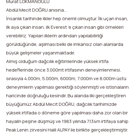
Murat LOKMANOĞLU
Abdül Mecit DOĞRU anısına…
İnsanlık tarihinde ilkler hep önemli olmuştur. İlk uçan insan,
ilk aya çıkan insan, ilk Everest ’e çıkan insan gibi örnekleri
verebiliriz. Yapılan ilklerin ardından yapılabilirliği
görüldüğünde, aşılması belki de imkansız olan alanlarda
büyük gelişmeler yaşanmaktadır.
Almış olduğum dağcılık eğitimlerinde yüksek irtifa
hedeflerinde önce 3.000mt irtifasının deneyimlenmesi,
sırasıyla 4.000m, 5.000m, 6000m, 7.000m ve 8.000m üstü
deneyimlerin yapılması gerektiği söylenmişti ve istisnaların
haricinde doğruluğu kesindir. Bu alanda ilki gerçekleştiren
büyüğümüz Abdül Mecit DOĞRU, dağcılık tarihimizde
yüksek irtifada o döneme göre yapılması daha zor olan bir
hayalin peşine düşmüş ve 1983 yılında 7.134m irtifaya sahip
Peak Lenin zirvesini Halil ALPAY ile birlikte gerçekleştirmiştir.