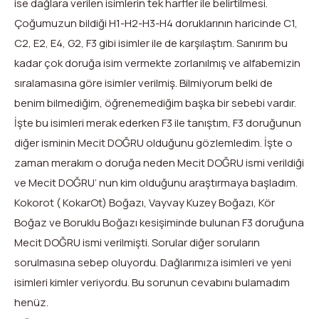
ise dağlara verilen isimlerin tek harfler ile belirtilmesi.
Çoğumuzun bildiği H1-H2-H3-H4 doruklarının haricinde C1,
C2, E2, E4, G2, F3 gibi isimler ile de karşılaştım. Sanırım bu
kadar çok doruğa isim vermekte zorlanılmış ve alfabemizin
sıralamasına göre isimler verilmiş. Bilmiyorum belki de
benim bilmediğim, öğrenemediğim başka bir sebebi vardır.
İşte bu isimleri merak ederken F3 ile tanıştım, F3 doruğunun
diğer isminin Mecit DOĞRU olduğunu gözlemledim. İşte o
zaman merakım o doruğa neden Mecit DOĞRU ismi verildiği
ve Mecit DOĞRU’ nun kim olduğunu araştırmaya başladım.
Kokorot ( KokarOt) Boğazı, Vayvay Kuzey Boğazı, Kör
Boğaz ve Boruklu Boğazı kesişiminde bulunan F3 doruğuna
Mecit DOĞRU ismi verilmişti. Sorular diğer soruların
sorulmasına sebep oluyordu. Dağlarımıza isimleri ve yeni
isimleri kimler veriyordu. Bu sorunun cevabını bulamadım
henüz.