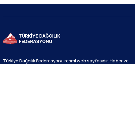
Türkiye Dağcılık Federasyonu resmi web sayfasıdır. Haber ve
Duyurular için takipte kalın!
Beştepe Mah. Zübeyde Hanım Cd. AZAFLI PLAZA No:56/12
06560 Yenimahalle/ANKARA
+90 312 311 91 20
bilgi@tdf.tr