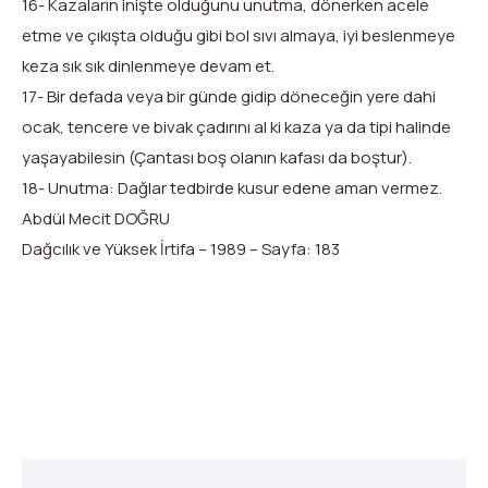
16- Kazaların inişte olduğunu unutma, dönerken acele
etme ve çıkışta olduğu gibi bol sıvı almaya, iyi beslenmeye
keza sık sık dinlenmeye devam et.
17- Bir defada veya bir günde gidip döneceğin yere dahi
ocak, tencere ve bivak çadırını al ki kaza ya da tipi halinde
yaşayabilesin (Çantası boş olanın kafası da boştur).
18- Unutma: Dağlar tedbirde kusur edene aman vermez.
Abdül Mecit DOĞRU
Dağcılık ve Yüksek İrtifa – 1989 – Sayfa: 183
X
Facebook
WhatsApp
LinkedIn
Print
Copy
Link