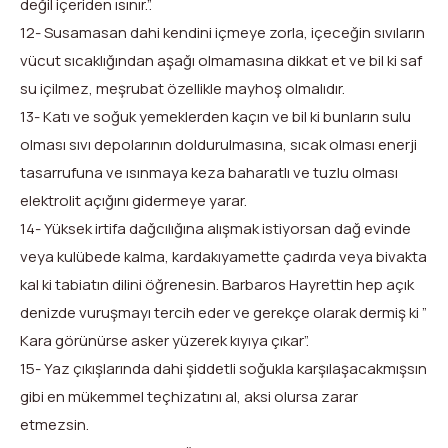
değil içeriden ısınır.”.
12- Susamasan dahi kendini içmeye zorla, içeceğin sıvıların
vücut sıcaklığından aşağı olmamasına dikkat et ve bil ki saf
su içilmez, meşrubat özellikle mayhoş olmalıdır.
13- Katı ve soğuk yemeklerden kaçın ve bil ki bunların sulu
olması sıvı depolarının doldurulmasına, sıcak olması enerji
tasarrufuna ve ısınmaya keza baharatlı ve tuzlu olması
elektrolit açığını gidermeye yarar.
14- Yüksek irtifa dağcılığına alışmak istiyorsan dağ evinde
veya kulübede kalma, kardakıyamette çadırda veya bivakta
kal ki tabiatın dilini öğrenesin. Barbaros Hayrettin hep açık
denizde vuruşmayı tercih eder ve gerekçe olarak dermiş ki ”
Kara görünürse asker yüzerek kıyıya çıkar”.
15- Yaz çıkışlarında dahi şiddetli soğukla karşılaşacakmışsın
gibi en mükemmel teçhizatını al, aksi olursa zarar
etmezsin.