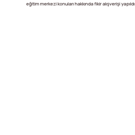
eğitim merkezi konuları hakkında fikir alışverişi yapıldı
X
Facebook
WhatsApp
LinkedIn
Print
Copy
Link