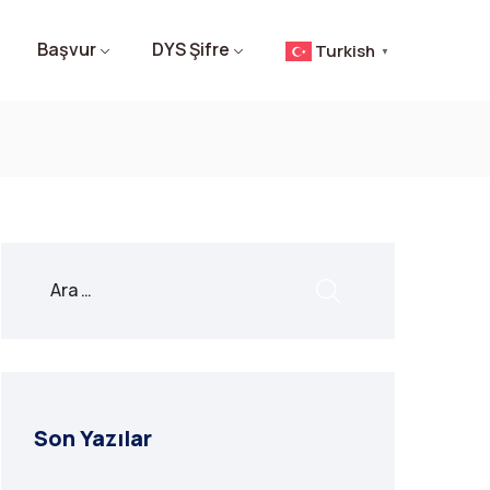
Başvur
DYS Şifre
Turkish
▼
Son Yazılar