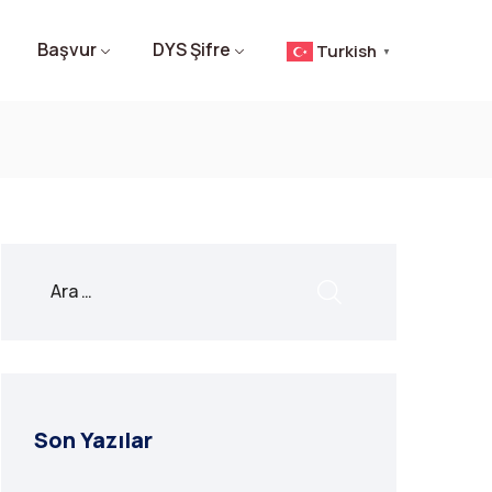
Başvur
DYS Şifre
Turkish
▼
Son Yazılar