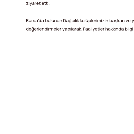
ziyaret etti.
Bursa’da bulunan Dağcılık kulüplerimizin başkan ve yö
değerlendirmeler yapılarak. Faaliyetler hakkında bilgi
X
Facebook
WhatsApp
LinkedIn
Print
Copy
Link