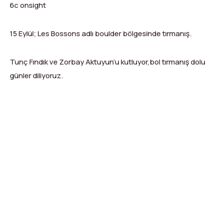
6c onsight
15 Eylül; Les Bossons adlı boulder bölgesinde tırmanış.
Tunç Fındık ve Zorbay Aktuyun’u kutluyor,bol tırmanış dolu
günler diliyoruz.
X
Facebook
WhatsApp
LinkedIn
Print
Copy
Link