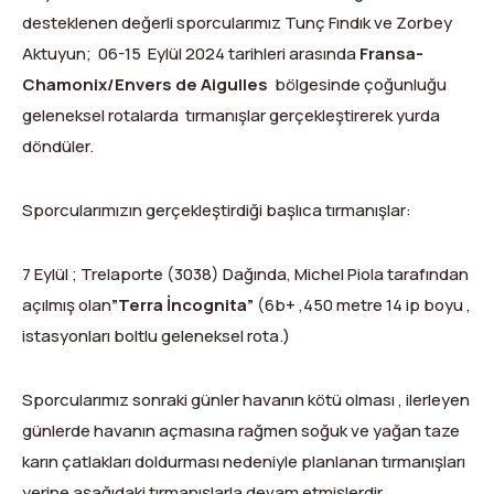
Dağ Evi
Yüksek Dağ Koşusu
Tırmanış Raporları
DYS Şifre Başvuru Formu (Sadece Kulüp Yetkilileri)
desteklenen değerli sporcularımız Tunç Fındık ve Zorbey
Aktuyun; 06-15 Eylül 2024 tarihleri arasında
Fransa-
Kurullar
Anti-Doping
Chamonix/Envers de Aigulles
bölgesinde çoğunluğu
Federasyon Logosu
Mevzuat
geleneksel rotalarda tırmanışlar gerçekleştirerek yurda
döndüler.
Harç ve Katılım Payları
Sporcularımızın gerçekleştirdiği başlıca tırmanışlar:
Yayınlar
Rotalar
7 Eylül ; Trelaporte (3038) Dağında, Michel Piola tarafından
açılmış olan
”Terra İncognita”
(6b+ ,450 metre 14 ip boyu ,
Arşivler
istasyonları boltlu geleneksel rota.)
Video
Sporcularımız sonraki günler havanın kötü olması , ilerleyen
2007-2016 Yılı Arşivleri
günlerde havanın açmasına rağmen soğuk ve yağan taze
karın çatlakları doldurması nedeniyle planlanan tırmanışları
yerine aşağıdaki tırmanışlarla devam etmişlerdir