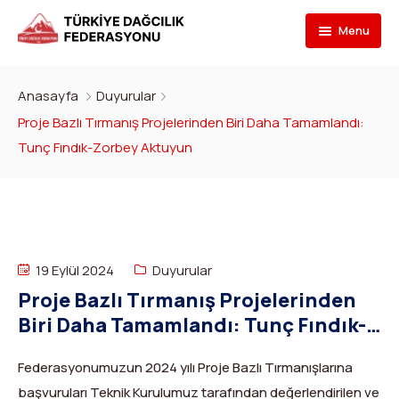
Menu
Federasyon
Anasayfa
Duyurular
Branşlar
İletişim
Proje Bazlı Tırmanış Projelerinden Biri Daha Tamamlandı:
Tunç Fındık-Zorbey Aktuyun
Kulüpler
Tarihçe
Dağcılık
Bilgi Bankası
Bakan
Spor Tırmanış
Kulüp Listesi
Başvur
Başkan
Para Tırmanış
Haber Yayınlama Prosedürü
Faaliyet Programı
19 Eylül 2024
Duyurular
DYS Şifre
Yönetim Kurulu
Dağ Kayağı
Kulüp Eğitim Başvuruları ve Uygulama Adımları
Formlar
Görevli Başvurusu
Proje Bazlı Tırmanış Projelerinden
Biri Daha Tamamlandı: Tunç Fındık-
İdari Personel
Buz Tırmanışı
İlanlar
TDF Yayın/Kitap Başvurusu
DYS İlk Giriş ve Şifre (Kulüp)
Turkish
▼
Zorbey Aktuyun
İl Temsilcileri
Kanyoning
Türkiye ‘nin Dağları
Kimlik Başvurusu
DYS İlk Giriş ve Şifre (Sporcu, Antrenör, Hakem vb.)
Federasyonumuzun 2024 yılı Proje Bazlı Tırmanışlarına
başvuruları Teknik Kurulumuz tarafından değerlendirilen ve